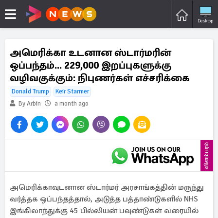
Desktop
அமெரிக்கா உடனான ஸ்டார்மரின்
ஒப்பந்தம்... 229,000 இறப்புகளுக்கு
வழிவகுக்கும்: நிபுணர்கள் எச்சரிக்கை
Donald Trump
Keir Starmer
By Arbin
a month ago
விளம்பரம்
அமெரிக்காவுடனான ஸ்டார்மர் அரசாங்கத்தின் மருந்து
வர்த்தக ஒப்பந்தத்தால், அடுத்த பத்தாண்டுகளில் NHS
இங்கிலாந்துக்கு 45 பில்லியன் பவுண்டுகள் வரையில்