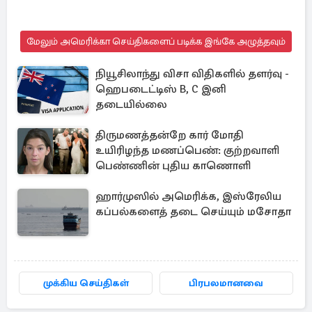
மேலும் அமெரிக்கா செய்திகளைப் படிக்க இங்கே அழுத்தவும்
நியூசிலாந்து விசா விதிகளில் தளர்வு -
ஹெபடைட்டிஸ் B, C இனி
தடையில்லை
திருமணத்தன்றே கார் மோதி
உயிரிழந்த மணப்பெண்: குற்றவாளி
பெண்ணின் புதிய காணொளி
ஹார்முஸில் அமெரிக்க, இஸ்ரேலிய
கப்பல்களைத் தடை செய்யும் மசோதா
முக்கிய செய்திகள்
பிரபலமானவை