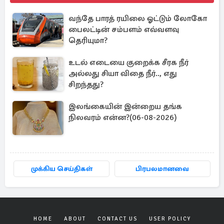
வந்தே பாரத் ரயிலை ஓட்டும் லோகோ
பைலட்டின் சம்பளம் எவ்வளவு
தெரியுமா?
உடல் எடையை குறைக்க சீரக நீர்
அல்லது சியா விதை நீர்.., எது
சிறந்தது?
இலங்கையின் இன்றைய தங்க
நிலவரம் என்ன?(06-08-2026)
முக்கிய செய்திகள்
பிரபலமானவை
HOME
ABOUT
CONTACT US
USER POLICY