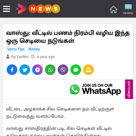
Desktop
வாஸ்து: வீட்டில் பணம் நிரம்பி வழிய இந்த
ஒரு செடியை நடுங்கள்
Vastu Tips
Money
By Yashini
a year ago
விளம்பரம்
வீட்டை அழகாக்க சில செடிகளை நம் வீட்டிற்குள்
நட்டுவைத்து வளர்ப்போம்.
வாஸ்து சாஸ்திரத்தின் படி, சில செடிகள் வீட்டில்
நடுவதால் நல்ல பலன்கள் கொடுக்கின்றது.