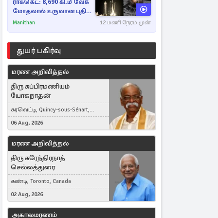
ராக்கெட்: 8,690 கி.மீ வேக
மோதலால் உருவான புதிய
பள்ளம்!
Manithan
12 மணி நேரம் முன்
துயர் பகிர்வு
மரண அறிவித்தல்
திரு சுப்பிரமணியம்
யோகநாதன்
கரவெட்டி, Quincy-sous-Sénart,
France
06 Aug, 2026
மரண அறிவித்தல்
திரு சுரேந்திரநாத்
செல்லத்துரை
கண்டி, Toronto, Canada
02 Aug, 2026
அகாலமரணம்