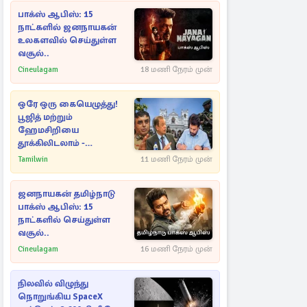
பாக்ஸ் ஆபிஸ்: 15
நாட்களில் ஜனநாயகன்
உலகளவில் செய்துள்ள
வசூல்..
Cineulagam
18 மணி நேரம் முன்
ஒரே ஒரு கையெழுத்து!
பூஜித் மற்றும்
ஹேமசிறியை
தூக்கிலிடலாம் -
அநுரவுக்குச் சென்ற
Tamilwin
11 மணி நேரம் முன்
அறிவுரை..
ஜனநாயகன் தமிழ்நாடு
பாக்ஸ் ஆபிஸ்: 15
நாட்களில் செய்துள்ள
வசூல்..
Cineulagam
16 மணி நேரம் முன்
நிலவில் விழுந்து
நொறுங்கிய SpaceX