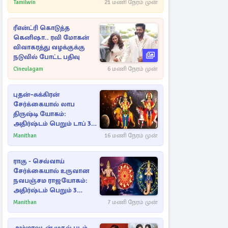
நீதிமன்றத்தில் வெளியான
Tamilwin
21 மணி நேரம் முன்
அதிர்ச்சி தகவல்
ரீஎன்ட்ரி கொடுத்த
கெனிஷா.. ரவி மோகன்
விவாகரத்து வழக்குக்கு
நடுவில் போட்ட பதிவு
Cineulagam
6 மணி நேரம் முன்
புதன்–சுக்கிரன்
சேர்க்கையால் லாப
திருஷ்டி யோகம்:
அதிர்ஷ்டம் பெறும் டாப் 3
ராசிகள்!
Manithan
16 மணி நேரம் முன்
ராகு - செவ்வாய்
சேர்க்கையால் உருவான
நவபஞ்சம ராஜயோகம்:
அதிர்ஷ்டம் பெறும் 3
ராசிகள்!
Manithan
7 மணி நேரம் முன்