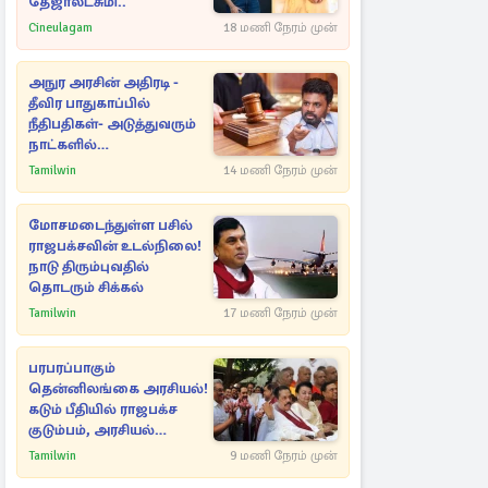
தேஜாலட்சுமி..
Cineulagam
18 மணி நேரம் முன்
அநுர அரசின் அதிரடி -
தீவிர பாதுகாப்பில்
நீதிபதிகள்- அடுத்துவரும்
நாட்களில்
அம்பலமாகவுள்ள ரகசியம்
Tamilwin
14 மணி நேரம் முன்
மோசமடைந்துள்ள பசில்
ராஜபக்சவின் உடல்நிலை!
நாடு திரும்புவதில்
தொடரும் சிக்கல்
Tamilwin
17 மணி நேரம் முன்
பரபரப்பாகும்
தென்னிலங்கை அரசியல்!
கடும் பீதியில் ராஜபக்ச
குடும்பம், அரசியல்
நட்புகள்
Tamilwin
9 மணி நேரம் முன்