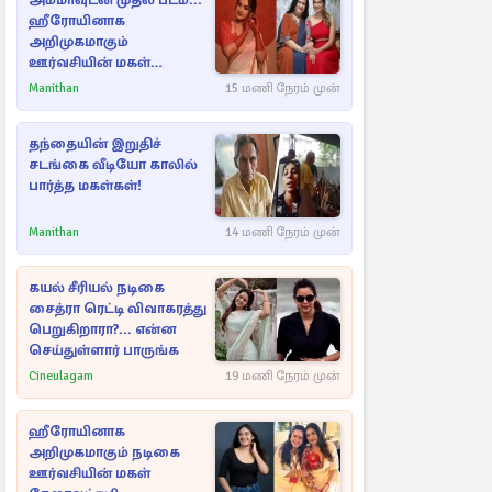
அம்மாவுடன் முதல் படம்...
ஹீரோயினாக
அறிமுகமாகும்
ஊர்வசியின் மகள்
தேஜலட்சுமி!
Manithan
15 மணி நேரம் முன்
தந்தையின் இறுதிச்
சடங்கை வீடியோ காலில்
பார்த்த மகள்கள்!
Manithan
14 மணி நேரம் முன்
கயல் சீரியல் நடிகை
சைத்ரா ரெட்டி விவாகரத்து
பெறுகிறாரா?... என்ன
செய்துள்ளார் பாருங்க
Cineulagam
19 மணி நேரம் முன்
ஹீரோயினாக
அறிமுகமாகும் நடிகை
ஊர்வசியின் மகள்