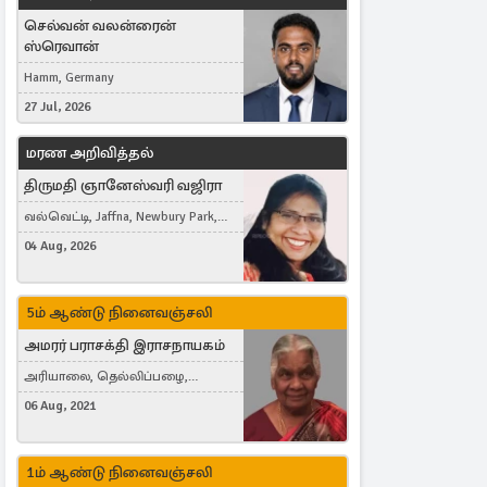
செல்வன் வலன்ரைன்
ஸ்ரெவான்
Hamm, Germany
27 Jul, 2026
மரண அறிவித்தல்
திருமதி ஞானேஸ்வரி வஜிரா
வல்வெட்டி, Jaffna, Newbury Park,
United Kingdom
04 Aug, 2026
5ம் ஆண்டு நினைவஞ்சலி
அமரர் பராசக்தி இராசநாயகம்
அரியாலை, தெல்லிப்பழை,
Montreal, Canada
06 Aug, 2021
1ம் ஆண்டு நினைவஞ்சலி