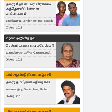
அமரர் றோபர்ட் வரப்பிரகாசம்
அந்தோனிப்பிள்ளை
வரப்பிரகாசம்
மானிப்பாய், London Ontario, Canada
07 Aug, 2025
மரண அறிவித்தல்
செல்வி கனகசபை மகேஸ்வரி
வசாவிளான், Jaffna, கோண்டாவில்
கிழக்கு
06 Aug, 2026
10ம் ஆண்டு நினைவஞ்சலி
அமரர் தம்பிஐயா மதியழகன்
மண்டைதீவு, Birmingham, United
Kingdom
06 Aug, 2016
10ம் ஆண்டு நினைவஞ்சலி