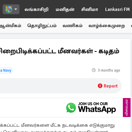
லங்காசிறி
மனிதன்
சினிமா
Lankasri FM
ஆன்மீகம்
தொழிநுட்பம்
வணிகம்
வாழ்க்கைமுறை
பிடிக்கப்பட்ட மீனவர்கள் - கடிதம்
ka Navy
3 months ago
Report
விளம்பரம்
கப்பட்ட மீனவர்களை மீட்க நடவடிக்கை எடுக்குமாறு