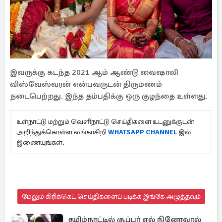
இவருக்கு கடந்த 2021 ஆம் ஆண்டு வைஷாலி
விஸ்வேஸ்வரன் என்பவருடன் திருமணம்
நடைபெற்றது. இந்த தம்பதிக்கு ஒரு குழந்தை உள்ளது.
உள்நாட்டு மற்றும் வெளிநாட்டு செய்திகளை உடனுக்குடன்
அறிந்துக்கொள்ள லங்காசிறி
WHATSAPP CHANNEL
இல்
இணையுங்கள்.
மேலும் கிரிக்கெட் செய்திகளைப் படிக்க இங்கே அழுத்தவும்
தமிழ்நாட்டில் சூப்பர் எல் நினோவால்