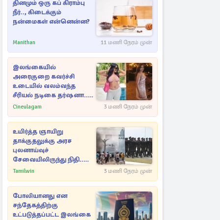
தினமும் ஒரு கப் கிராம்பு
நீர்.., கிடைக்கும்
நன்மைகள் என்னென்ன?
Manithan
11 மணி நேரம் முன்
இலங்கையில்
அரைகுறை கவர்ச்சி
உடையில் வலம்வந்த
சீரியல் நடிகை தர்ஷனா...
அவரே வெளியிட்ட
Cineulagam
3 மணி நேரம் முன்
வீடியோ
உயிர்த்த ஞாயிறு
தாக்குதலுக்கு அரச
புலனாய்வுச்
சேவையிலிருந்து நிதி..
வெளியான அதிர்ச்சி
Tamilwin
3 மணி நேரம் முன்
தகவல்!
போலியானது என
சந்தேகத்திற்கு
உட்படுத்தப்பட்ட இலங்கை