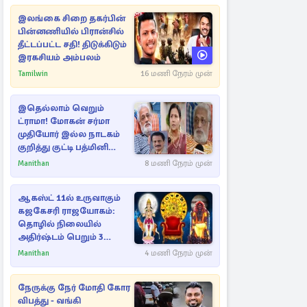
இலங்கை சிறை தகர்பின்
பின்னணியில் பிரான்சில்
தீட்டப்பட்ட சதி! திடுக்கிடும்
இரகசியம் அம்பலம்
Tamilwin
16 மணி நேரம் முன்
இதெல்லாம் வெறும்
ட்ராமா! மோகன் சர்மா
முதியோர் இல்ல நாடகம்
குறித்து குட்டி பத்மினி
பரபரப்பு பேட்டி
Manithan
8 மணி நேரம் முன்
ஆகஸ்ட் 11ல் உருவாகும்
கஜகேசரி ராஜயோகம்:
தொழில் நிலையில்
அதிர்ஷ்டம் பெறும் 3
ராசிகள்!
Manithan
4 மணி நேரம் முன்
நேருக்கு நேர் மோதி கோர
விபத்து - வங்கி