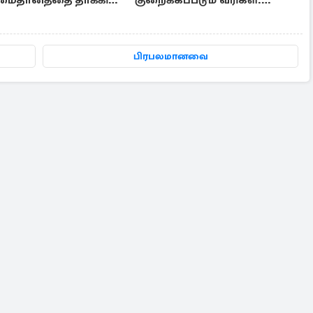
.,மைதானத்தை தாக்கிய
குறைக்கப்படும் வரிகள்:
ஏவுகணை
எதிர்பார்க்கப்படும் சலுகைகள்
பிரபலமானவை