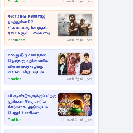
Cineulagam
8 மணி நேரம் முன்
லோகேஷ் கனகராஜ்
நடித்துள்ள DC
திரைப்படத்தின் முதல்
நாள் வசூல்... எவ்வளவு
தெரியுமா?
Cineulagam
8 மணி நேரம் முன்
27வது திருமண நாள்
நெருங்கும் நிலையில்
விவாகரத்து வழக்கு
வாபஸ்! விஜய்யுடன்
மீண்டும் இணைவாரா?
Manithan
5 மணி நேரம் முன்
18 ஆண்டுகளுக்குப் பிறகு
சூரியன்- கேது அரிய
சேர்க்கை: அதிர்ஷ்டம்
பெறும் 3 ராசிகள்!
Manithan
11 மணி நேரம் முன்