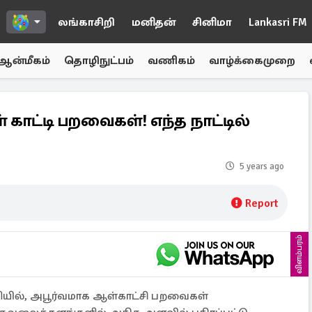
லங்காசிறி
மனிதன்
சினிமா
Lankasri FM
ஆன்மீகம்
தொழிநுட்பம்
வணிகம்
வாழ்க்கைமுறை
காட்டி பறவைகள்! எந்த நாட்டில்
5 years ago
Report
விளம்பரம்
பியில், அபூர்வமாக ஆள்காட்சி பறவைகள்