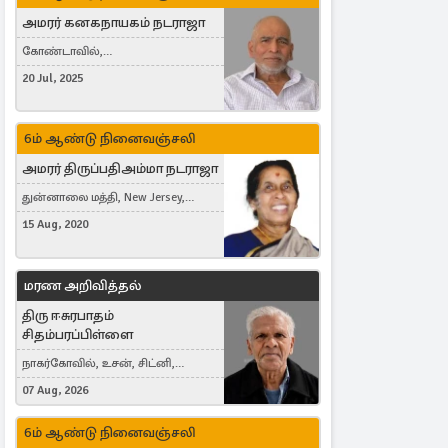
அமரர் கனகநாயகம் நடராஜா
கோண்டாவில்,
புன்னாலைக்கட்டுவன், சவுதி
20 Jul, 2025
அரேபியா, Saudi Arabia, ஜேர்மனி,
Germany, Brampton, Canada
6ம் ஆண்டு நினைவஞ்சலி
அமரர் திருப்பதிஅம்மா நடராஜா
துன்னாலை மத்தி, New Jersey,
United States, Toronto, Canada
15 Aug, 2020
மரண அறிவித்தல்
திரு ஈசுரபாதம்
சிதம்பரப்பிள்ளை
நாகர்கோவில், உசன், சிட்னி,
Australia
07 Aug, 2026
6ம் ஆண்டு நினைவஞ்சலி