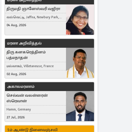
திருமதி ஞானேஸ்வரி வஜிரா
வல்வெட்டி, Jaffna, Newbury Park,
United Kingdom
04 Aug, 2026
மரண அறிவித்தல்
திரு கனகரெத்தினம்
பத்மநாதன்
மல்லாகம், Villetaneuse, France
02 Aug, 2026
அகாலமரணம்
செல்வன் வலன்ரைன்
ஸ்ரெவான்
Hamm, Germany
27 Jul, 2026
1ம் ஆண்டு நினைவஞ்சலி