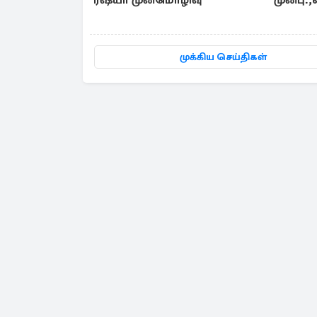
ரஷ்யா முன்மொழிவு
முன்பு
ரஷ்ய 
முக்கிய செய்திகள்