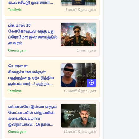
கடவுச்சீட்டு! முன்னாள்
எம்.பிக்கு
Tamilwin
6 மணி நேரம் முன்
பிரித்தானியாவில் ஏற்பட்ட
சிக்கல்
பிக் பாஸ் 10
லோகோவுடன் வந்த புது
ப்ரோமோ! இணையத்தில்
வைரல்
Cineulagam
1 நாள் முன்
பொரளை
சிறைச்சாலைக்குள்
பதற்றத்தை ஏற்படுத்திய
கும்பல் யார்...! குற்றப்
பின்னணி தொடர்பில்
Tamilwin
12 மணி நேரம் முன்
அதிர்ச்சித் தகவல்கள்
எல்லையே இல்லா வசூல்
வேட்டையில் விஜய்யின்
கடைசிப்படமான
ஜனநாயகன்.. 16 நாள்
பாக்ஸ் ஆபிஸ்
Cineulagam
12 மணி நேரம் முன்