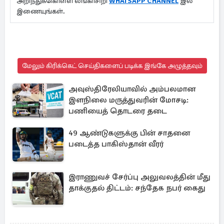
அறிந்துக்கொள்ள லங்காசிறி
WHATSAPP CHANNEL
இல்
இணையுங்கள்.
மேலும் கிரிக்கெட் செய்திகளைப் படிக்க இங்கே அழுத்தவும்
அவுஸ்திரேலியாவில் அம்பலமான
இளநிலை மருத்துவரின் மோசடி:
பணியைத் தொடரை தடை
49 ஆண்டுகளுக்கு பின் சாதனை
படைத்த பாகிஸ்தான் வீரர்
இராணுவச் சேர்ப்பு அலுவலத்தின் மீது
தாக்குதல் திட்டம்: சந்தேக நபர் கைது