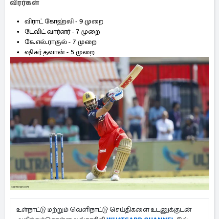
வீரர்கள்
விராட் கோஹ்லி - 9 முறை
டேவிட் வார்னர் - 7 முறை
கே.எல்.ராகுல் - 7 முறை
ஷிகர் தவான் - 5 முறை
உள்நாட்டு மற்றும் வெளிநாட்டு செய்திகளை உடனுக்குடன்