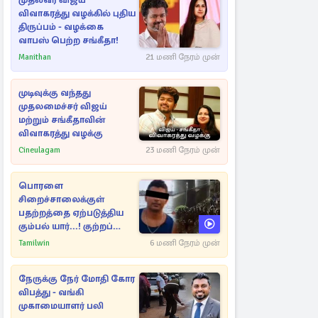
முதல்வர் விஜய்
விவாகரத்து வழக்கில் புதிய
திருப்பம் - வழக்கை
வாபஸ் பெற்ற சங்கீதா!
Manithan
21 மணி நேரம் முன்
முடிவுக்கு வந்தது
முதலமைச்சர் விஜய்
மற்றும் சங்கீதாவின்
விவாகரத்து வழக்கு
Cineulagam
23 மணி நேரம் முன்
பொரளை
சிறைச்சாலைக்குள்
பதற்றத்தை ஏற்படுத்திய
கும்பல் யார்...! குற்றப்
பின்னணி தொடர்பில்
Tamilwin
6 மணி நேரம் முன்
அதிர்ச்சித் தகவல்கள்
நேருக்கு நேர் மோதி கோர
விபத்து - வங்கி
முகாமையாளர் பலி