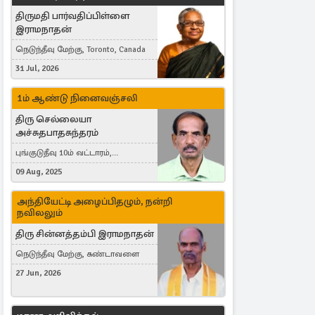
திருமதி பார்வதிப்பிள்ளை
இராமநாதன்
நெடுந்தீவு மேற்கு, Toronto, Canada
31 Jul, 2026
1ம் ஆண்டு நினைவஞ்சலி
திரு செல்லையா
அச்சுதபாதசுந்தரம்
புங்குடுதீவு 10ம் வட்டாரம்,
கொள்ளுப்பிட்டி
09 Aug, 2025
அந்தியேட்டி அழைப்பிதழும், நன்றி
நவிலலும்
திரு சின்னத்தம்பி இராமநாதன்
நெடுந்தீவு மேற்கு, கண்டாவளை
27 Jun, 2026