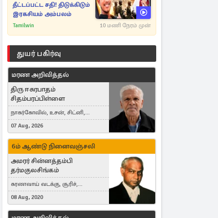
தீட்டப்பட்ட சதி! திடுக்கிடும்
இரகசியம் அம்பலம்
Tamilwin
10 மணி நேரம் முன்
துயர் பகிர்வு
மரண அறிவித்தல்
திரு ஈசுரபாதம்
சிதம்பரப்பிள்ளை
நாகர்கோவில், உசன், சிட்னி,
Australia
07 Aug, 2026
6ம் ஆண்டு நினைவஞ்சலி
அமரர் சின்னத்தம்பி
தர்மகுலசிங்கம்
கரணவாய் வடக்கு, சூரிச்,
Switzerland
08 Aug, 2020
மரண அறிவித்தல்