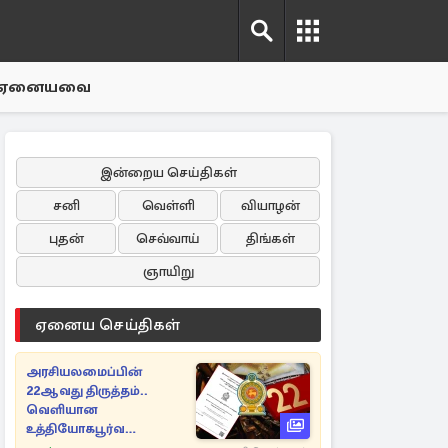
ஏனையவை
இன்றைய செய்திகள்
சனி
வெள்ளி
வியாழன்
புதன்
செவ்வாய்
திங்கள்
ஞாயிறு
ஏனைய செய்திகள்
அரசியலமைப்பின்
22ஆவது திருத்தம்..
வெளியான
உத்தியோகபூர்வ