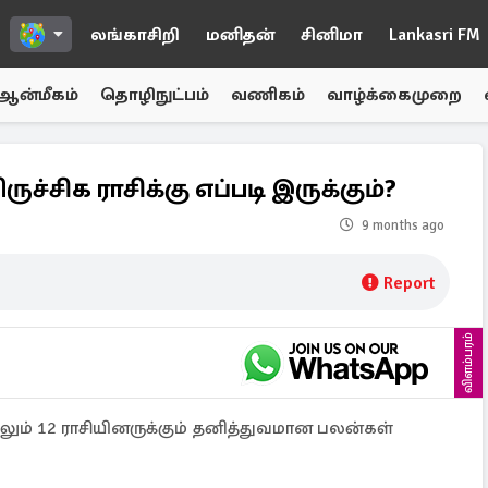
லங்காசிறி
மனிதன்
சினிமா
Lankasri FM
ஆன்மீகம்
தொழிநுட்பம்
வணிகம்
வாழ்க்கைமுறை
ருச்சிக ராசிக்கு எப்படி இருக்கும்?
9 months ago
Report
விளம்பரம்
ும் 12 ராசியினருக்கும் தனித்துவமான பலன்கள்