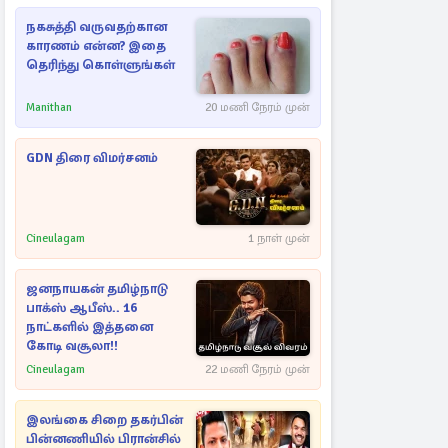
நகசுத்தி வருவதற்கான
காரணம் என்ன? இதை
தெரிந்து கொள்ளுங்கள்
Manithan
20 மணி நேரம் முன்
GDN திரை விமர்சனம்
Cineulagam
1 நாள் முன்
ஜனநாயகன் தமிழ்நாடு
பாக்ஸ் ஆபீஸ்.. 16
நாட்களில் இத்தனை
கோடி வசூலா!!
Cineulagam
22 மணி நேரம் முன்
இலங்கை சிறை தகர்பின்
பின்னணியில் பிரான்சில்