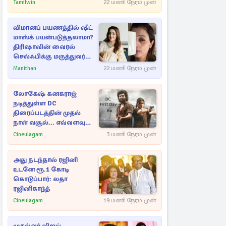
அறிவிப்பு!
Tamilwin
22 மணி நேரம் முன்
விமானப் பயணத்தில் ஷீட்
மாஸ்க் பயன்படுத்தலாமா?
திரிஷாவின் வைரல்
செல்ஃபிக்கு மருத்துவர்
விளக்கம்
Manithan
22 மணி நேரம் முன்
லோகேஷ் கனகராஜ்
நடித்துள்ள DC
திரைப்படத்தின் முதல்
நாள் வசூல்... எவ்வளவு
தெரியுமா?
Cineulagam
3 மணி நேரம் முன்
அது நடந்தால் ரஜினி
உடனே ரூ.1 கோடி
கொடுப்பார்: லதா
ரஜினிகாந்த்
Cineulagam
19 மணி நேரம் முன்