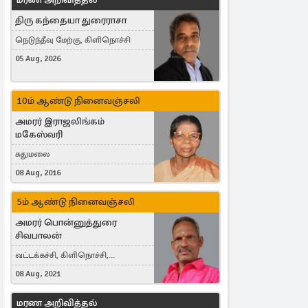
திரு கந்தையா துரைராசா
நெடுந்தீவு மேற்கு, கிளிநொச்சி
05 Aug, 2026
10ம் ஆண்டு நினைவஞ்சலி
அமரர் இராஜலிங்கம்
மகேஸ்வரி
சுதுமலை
08 Aug, 2016
5ம் ஆண்டு நினைவஞ்சலி
அமரர் பொன்னுத்துரை
சிவபாலன்
வட்டக்கச்சி, கிளிநொச்சி,
வட்டக்கச்சி இராமநாதபுரம்
08 Aug, 2021
மரண அறிவித்தல்