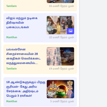
Tamilwin
16 மணி நேரம் முன்
விஜய் மற்றும் நடிகை
திரிஷாவின்
புகைப்படங்கள்
Manithan
22 மணி நேரம் முன்
பல்லன்சேன
சிறைச்சாலையின் 28
கைதிகள் வெலிக்கடை
மருத்துவமனையில்
அனுமதி
Tamilwin
19 மணி நேரம் முன்
18 ஆண்டுகளுக்குப் பிறகு
சூரியன்- கேது அரிய
சேர்க்கை: அதிர்ஷ்டம்
பெறும் 3 ராசிகள்!
Manithan
5 மணி நேரம் முன்