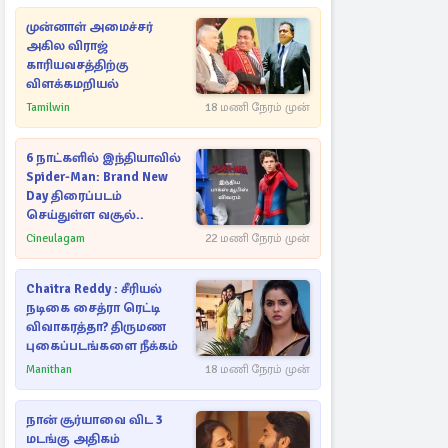
முன்னாள் அமைச்சர்
அகில விராஜ்
காரியவசத்திற்கு
விளக்கமறியல்
Tamilwin
18 மணி நேரம் முன்
6 நாட்களில் இந்தியாவில்
Spider-Man: Brand New
Day திரைப்படம்
செய்துள்ள வசூல்..
Cineulagam
22 மணி நேரம் முன்
Chaitra Reddy : சீரியல்
நடிகை சைத்ரா ரெட்டி
விவாகரத்தா? திருமண
புகைப்படங்களை நீக்கம்
Manithan
18 மணி நேரம் முன்
நான் சூர்யாவை விட 3
மடங்கு அதிகம்