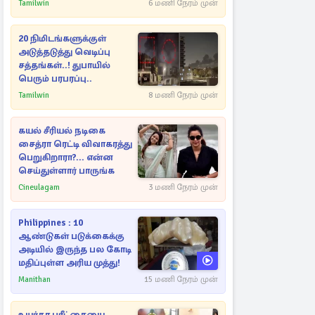
Tamilwin
6 மணி நேரம் முன்
20 நிமிடங்களுக்குள்
அடுத்தடுத்து வெடிப்பு
சத்தங்கள்..! துபாயில்
பெரும் பரபரப்பு..
Tamilwin
8 மணி நேரம் முன்
கயல் சீரியல் நடிகை
சைத்ரா ரெட்டி விவாகரத்து
பெறுகிறாரா?... என்ன
செய்துள்ளார் பாருங்க
Cineulagam
3 மணி நேரம் முன்
Philippines : 10
ஆண்டுகள் படுக்கைக்கு
அடியில் இருந்த பல கோடி
மதிப்புள்ள அரிய முத்து!
Manithan
15 மணி நேரம் முன்