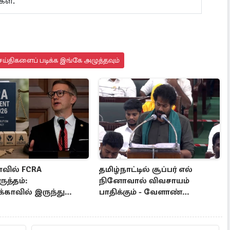
கள்.
ய்திகளைப் படிக்க இங்கே அழுத்தவும்
ாவில் FCRA
தமிழ்நாட்டில் சூப்பர் எல்
ருத்தம்:
நினோவால் விவசாயம்
்காவில் இருந்து
பாதிக்கும் - வேளாண்
திர்ப்பு குரல்
பட்ஜெட்டில் கூறிய அமைச்சர்