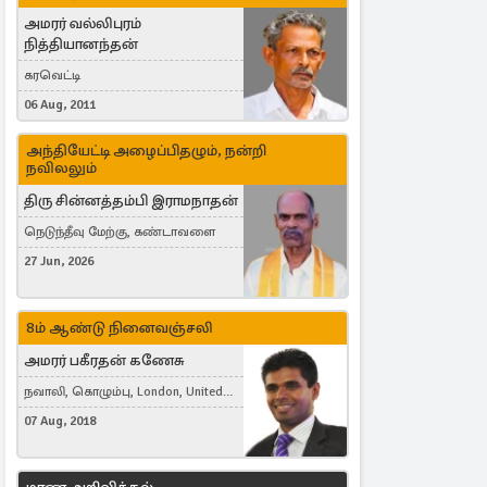
அமரர் வல்லிபுரம்
நித்தியானந்தன்
கரவெட்டி
06 Aug, 2011
அந்தியேட்டி அழைப்பிதழும், நன்றி
நவிலலும்
திரு சின்னத்தம்பி இராமநாதன்
நெடுந்தீவு மேற்கு, கண்டாவளை
27 Jun, 2026
8ம் ஆண்டு நினைவஞ்சலி
அமரர் பகீரதன் கணேசு
நவாலி, கொழும்பு, London, United
Kingdom
07 Aug, 2018