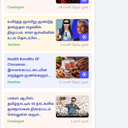
Cineulagam
18 மணி நேரம் முன்
உயிர்த்த ஞாயிறு குண்டுத்
தாக்குதல் வழக்கில்
திருப்பம்: சாரா ஜஸ்மினின்
உடல் தொடர்பில்
நீதிமன்றத்தில் வெளியான
Tamilwin
4 மணி நேரம் முன்
அதிர்ச்சி தகவல்
Health Benefits Of
Cinnamon :
இலவங்கப்பட்டையின்
மருத்துவ குணங்களும்
ஆரோக்கிய
Manithan
17 மணி நேரம் முன்
நன்மைகளும்!
பாக்ஸ் ஆபிஸ்:
தமிழ்நாட்டில் 14 நாட்களில்
ஜனநாயகன் திரைப்படம்
செய்துள்ள வசூல்..
Cineulagam
1 நாள் முன்