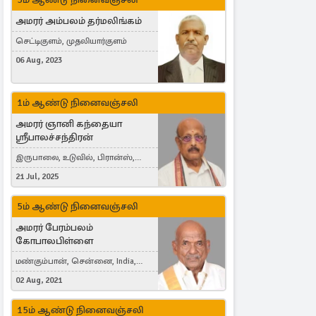
அமரர் அம்பலம் தர்மலிங்கம்
செட்டிகுளம், முதலியார்குளம்
06 Aug, 2023
1ம் ஆண்டு நினைவஞ்சலி
அமரர் ஞானி கந்தையா
ஸ்ரீபாலச்சந்திரன்
இருபாலை, உடுவில், பிரான்ஸ்,
France
21 Jul, 2025
5ம் ஆண்டு நினைவஞ்சலி
அமரர் பேரம்பலம்
கோபாலபிள்ளை
மண்கும்பான், சென்னை, India,
Cergy, France
02 Aug, 2021
15ம் ஆண்டு நினைவஞ்சலி