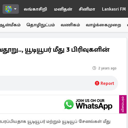
லங்காசிறி
மனிதன்
சினிமா
Lankasri FM
ஆன்மீகம்
தொழிநுட்பம்
வணிகம்
வாழ்க்கைமுறை
ூறு.., யூடியூபர் மீது 3 பிரிவுகளின்
2 years ago
Report
விளம்பரம்
ரப்பியதாக யூடியூபர் மற்றும் யூடியூப் சேனல்கள் மீது