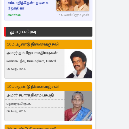
சம்பாதித்தேன்- நடிகை
ஜோதிகா
Manithan
14 மணி நேரம் முன்
துயர் பகிர்வு
10ம் ஆண்டு நினைவஞ்சலி
அமரர் தம்பிஐயா மதியழகன்
மண்டைதீவு, Birmingham, United
Kingdom
06 Aug, 2016
10ம் ஆண்டு நினைவஞ்சலி
அமரர் சபாரத்தினம் பசுபதி
புதுக்குடியிருப்பு
06 Aug, 2016
3ம் ஆண்டு நினைவஞ்சலி