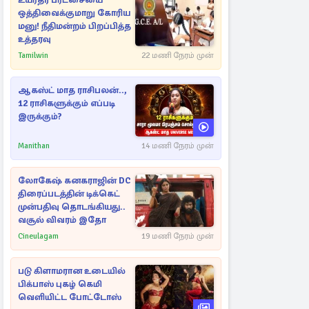
உயர்தர பரீட்சையை
ஒத்திவைக்குமாறு கோரிய
மனு! நீதிமன்றம் பிறப்பித்த
உத்தரவு
Tamilwin
22 மணி நேரம் முன்
ஆகஸ்ட் மாத ராசிபலன்..,
12 ராசிகளுக்கும் எப்படி
இருக்கும்?
Manithan
14 மணி நேரம் முன்
லோகேஷ் கனகராஜின் DC
திரைப்படத்தின் டிக்கெட்
முன்பதிவு தொடங்கியது..
வசூல் விவரம் இதோ
Cineulagam
19 மணி நேரம் முன்
படு கிளாமரான உடையில்
பிக்பாஸ் புகழ் கெமி
வெளியிட்ட போட்டோஸ்