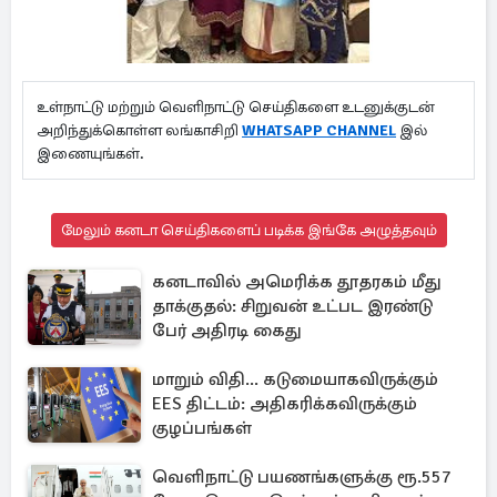
உள்நாட்டு மற்றும் வெளிநாட்டு செய்திகளை உடனுக்குடன்
அறிந்துக்கொள்ள லங்காசிறி
WHATSAPP CHANNEL
இல்
இணையுங்கள்.
மேலும் கனடா செய்திகளைப் படிக்க இங்கே அழுத்தவும்
கனடாவில் அமெரிக்க தூதரகம் மீது
தாக்குதல்: சிறுவன் உட்பட இரண்டு
பேர் அதிரடி கைது
மாறும் விதி... கடுமையாகவிருக்கும்
EES திட்டம்: அதிகரிக்கவிருக்கும்
குழப்பங்கள்
வெளிநாட்டு பயணங்களுக்கு ரூ.557