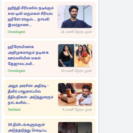
ஹிந்தி சீரியலில் நடிக்கும்
சன் டிவி மருமகள் சீரியல்
ஹீரோ ராகுல்... நாயகி
இவர்தானா...
Cineulagam
21 மணி நேரம் முன்
ஹீரோயினாக
அறிமுகமாகும் நடிகை
ஊர்வசியின் மகள்
தேஜாலட்சுமி..
Cineulagam
10 மணி நேரம் முன்
அநுர அரசின் அதிரடி -
தீவிர பாதுகாப்பில்
நீதிபதிகள்- அடுத்துவரும்
நாட்களில்
அம்பலமாகவுள்ள ரகசியம்
Tamilwin
6 மணி நேரம் முன்
20 நிமிடங்களுக்குள்
அடுத்தடுத்து வெடிப்பு