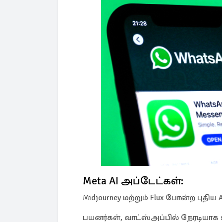
Meta AI அப்டேட்கள்:
Midjourney மற்றும் Flux போன்ற புதி
பயனர்கள், வாட்ஸ்அப்பில் நேரடியாக 