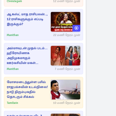
Cineulagam
12 மணி நேரம் முன்
ஆகஸ்ட் மாத ராசிபலன்..,
12 ராசிகளுக்கும் எப்படி
இருக்கும்?
Manithan
22 மணி நேரம் முன்
அம்மாவுடன் முதல் படம்...
ஹீரோயினாக
அறிமுகமாகும்
ஊர்வசியின் மகள்
தேஜலட்சுமி!
Manithan
7 மணி நேரம் முன்
மோசமடைந்துள்ள பசில்
ராஜபக்சவின் உடல்நிலை!
நாடு திரும்புவதில்
தொடரும் சிக்கல்
Tamilwin
10 மணி நேரம் முன்