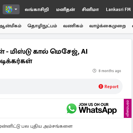
லங்காசிறி
மனிதன்
சினிமா
Lankasri FM
ஆன்மீகம்
தொழிநுட்பம்
வணிகம்
வாழ்க்கைமுறை
 - மிஸ்டு கால் மெசேஜ், AI
டிக்கர்கள்
8 months ago
Report
விளம்பரம்
ுன்னிட்டு பல புதிய அம்சங்களை