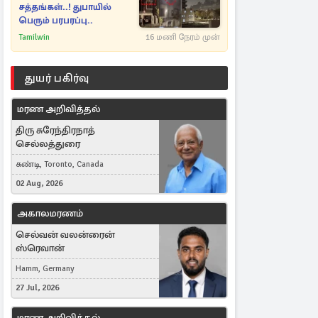
சத்தங்கள்..! துபாயில்
பெரும் பரபரப்பு..
Tamilwin
16 மணி நேரம் முன்
துயர் பகிர்வு
மரண அறிவித்தல்
திரு சுரேந்திரநாத்
செல்லத்துரை
கண்டி, Toronto, Canada
02 Aug, 2026
அகாலமரணம்
செல்வன் வலன்ரைன்
ஸ்ரெவான்
Hamm, Germany
27 Jul, 2026
மரண அறிவித்தல்