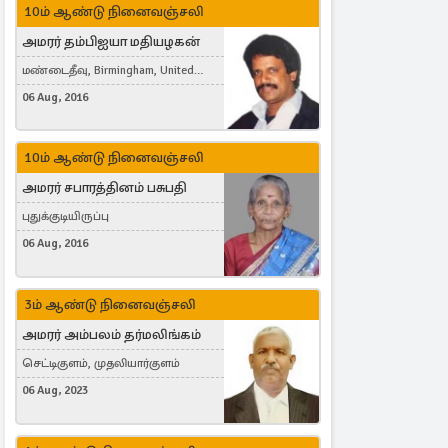
10ம் ஆண்டு நினைவஞ்சலி
அமரர் தம்பிஐயா மதியழகன்
மண்டைதீவு, Birmingham, United
Kingdom
06 Aug, 2016
10ம் ஆண்டு நினைவஞ்சலி
அமரர் சபாரத்தினம் பசுபதி
புதுக்குடியிருப்பு
06 Aug, 2016
3ம் ஆண்டு நினைவஞ்சலி
அமரர் அம்பலம் தர்மலிங்கம்
செட்டிகுளம், முதலியார்குளம்
06 Aug, 2023