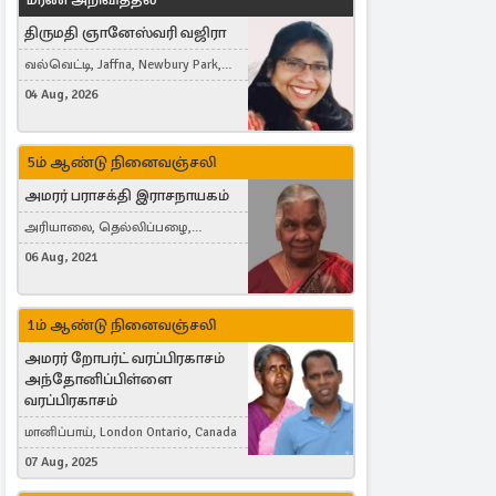
திருமதி ஞானேஸ்வரி வஜிரா
வல்வெட்டி, Jaffna, Newbury Park,
United Kingdom
04 Aug, 2026
5ம் ஆண்டு நினைவஞ்சலி
அமரர் பராசக்தி இராசநாயகம்
அரியாலை, தெல்லிப்பழை,
Montreal, Canada
06 Aug, 2021
1ம் ஆண்டு நினைவஞ்சலி
அமரர் றோபர்ட் வரப்பிரகாசம்
அந்தோனிப்பிள்ளை
வரப்பிரகாசம்
மானிப்பாய், London Ontario, Canada
07 Aug, 2025