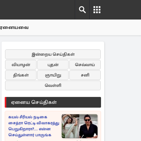
ஏனையவை
இன்றைய செய்திகள்
வியாழன்
புதன்
செவ்வாய்
திங்கள்
ஞாயிறு
சனி
வெள்ளி
ஏனைய செய்திகள்
கயல் சீரியல் நடிகை
சைத்ரா ரெட்டி விவாகரத்து
பெறுகிறாரா?... என்ன
செய்துள்ளார் பாருங்க