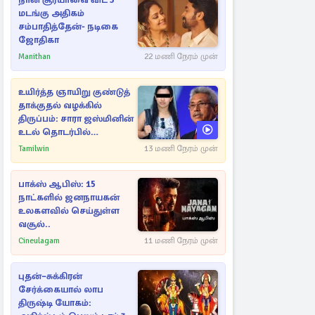
நான் சூர்யாவை விட 3
மடங்கு அதிகம்
சம்பாதித்தேன்- நடிகை
ஜோதிகா
Manithan
22 மணி நேரம் முன்
உயிர்த்த ஞாயிறு குண்டுத்
தாக்குதல் வழக்கில்
திருப்பம்: சாரா ஜஸ்மினின்
உடல் தொடர்பில்
நீதிமன்றத்தில் வெளியான
Tamilwin
13 மணி நேரம் முன்
அதிர்ச்சி தகவல்
பாக்ஸ் ஆபிஸ்: 15
நாட்களில் ஜனநாயகன்
உலகளவில் செய்துள்ள
வசூல்..
Cineulagam
11 மணி நேரம் முன்
புதன்–சுக்கிரன்
சேர்க்கையால் லாப
திருஷ்டி யோகம்: