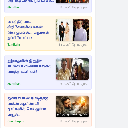
அதிர்ஷ்டம் பெறும் டாப் 3
ராசிகள்!
Manithan
8 மணி நேரம் முன்
மைத்திரிபால
சிறிசேனவின் மகன்
கொழும்பில்..! மருமகள்
தப்பியோட்டம்..
Tamilwin
14 மணி நேரம் முன்
தந்தையின் இறுதிச்
சடங்கை வீடியோ காலில்
பார்த்த மகள்கள்!
Manithan
6 மணி நேரம் முன்
ஜனநாயகன் தமிழ்நாடு
பாக்ஸ் ஆபிஸ்: 15
நாட்களில் செய்துள்ள
வசூல்..
Cineulagam
8 மணி நேரம் முன்