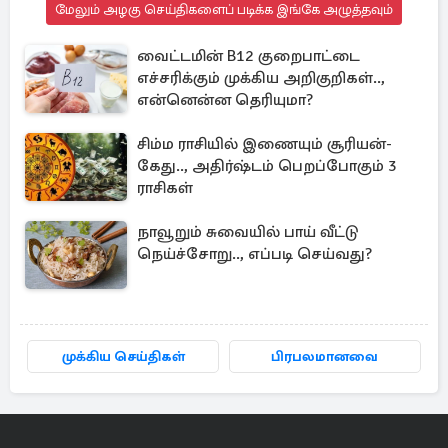
மேலும் அழகு செய்திகளைப் படிக்க இங்கே அழுத்தவும்
வைட்டமின் B12 குறைபாட்டை
எச்சரிக்கும் முக்கிய அறிகுறிகள்..,
என்னென்ன தெரியுமா?
சிம்ம ராசியில் இணையும் சூரியன்-
கேது.., அதிர்ஷ்டம் பெறப்போகும் 3
ராசிகள்
நாவூறும் சுவையில் பாய் வீட்டு
நெய்ச்சோறு.., எப்படி செய்வது?
முக்கிய செய்திகள்
பிரபலமானவை