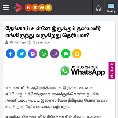
Desktop
தேங்காய் உள்ளே இருக்கும் தண்ணீர்
எங்கிருந்து வருகிறது தெரியுமா?
By Kirthiga
2 years ago
விளம்பரம்
கோடையில் ஆரோக்கியமாக இருக்க, உடலை
எப்போதும் நீரேற்றமாக வைத்துக்கொள்வது மிக
அவசியம். அப்படி இல்லையேல் நீரிழப்பு போன்ற பல
உடல் நல பிரச்சனைகள் ஏற்படும்.
எனவே, கோடையில் நீரேற்றத்தில் சிறப்பு கவனம்