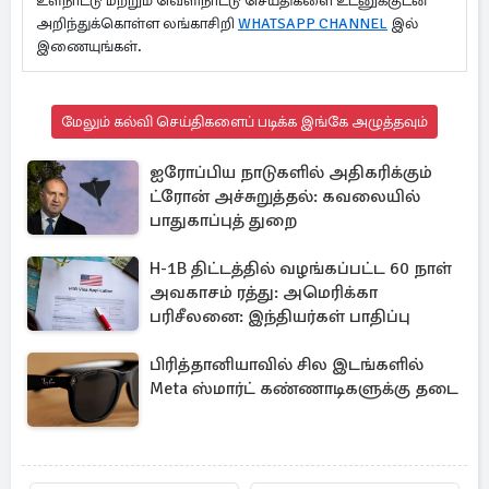
உள்நாட்டு மற்றும் வெளிநாட்டு செய்திகளை உடனுக்குடன்
அறிந்துக்கொள்ள லங்காசிறி
WHATSAPP CHANNEL
இல்
இணையுங்கள்.
மேலும் கல்வி செய்திகளைப் படிக்க இங்கே அழுத்தவும்
ஐரோப்பிய நாடுகளில் அதிகரிக்கும்
ட்ரோன் அச்சுறுத்தல்: கவலையில்
பாதுகாப்புத் துறை
H-1B திட்டத்தில் வழங்கப்பட்ட 60 நாள்
அவகாசம் ரத்து: அமெரிக்கா
பரிசீலனை: இந்தியர்கள் பாதிப்பு
பிரித்தானியாவில் சில இடங்களில்
Meta ஸ்மார்ட் கண்ணாடிகளுக்கு தடை