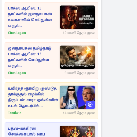
பாக்ஸ் ஆபிஸ்: 15
நாட்களில் ஜனநாயகன்
உலகளவில் செய்துள்ள
வசூல்..
Cineulagam
12 மணி நேரம் முன்
ஜனநாயகன் தமிழ்நாடு
பாக்ஸ் ஆபிஸ்: 15
நாட்களில் செய்துள்ள
வசூல்..
Cineulagam
9 மணி நேரம் முன்
உயிர்த்த ஞாயிறு குண்டுத்
தாக்குதல் வழக்கில்
திருப்பம்: சாரா ஜஸ்மினின்
உடல் தொடர்பில்
நீதிமன்றத்தில் வெளியான
Tamilwin
14 மணி நேரம் முன்
அதிர்ச்சி தகவல்
புதன்–சுக்கிரன்
சேர்க்கையால் லாப