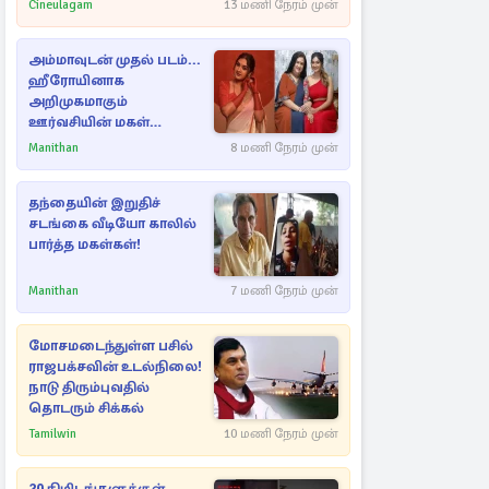
Cineulagam
13 மணி நேரம் முன்
அம்மாவுடன் முதல் படம்...
ஹீரோயினாக
அறிமுகமாகும்
ஊர்வசியின் மகள்
தேஜலட்சுமி!
Manithan
8 மணி நேரம் முன்
தந்தையின் இறுதிச்
சடங்கை வீடியோ காலில்
பார்த்த மகள்கள்!
Manithan
7 மணி நேரம் முன்
மோசமடைந்துள்ள பசில்
ராஜபக்சவின் உடல்நிலை!
நாடு திரும்புவதில்
தொடரும் சிக்கல்
Tamilwin
10 மணி நேரம் முன்