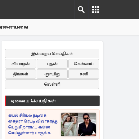
ஏனையவை
இன்றைய செய்திகள்
வியாழன்
புதன்
செவ்வாய்
திங்கள்
ஞாயிறு
சனி
வெள்ளி
ஏனைய செய்திகள்
கயல் சீரியல் நடிகை
சைத்ரா ரெட்டி விவாகரத்து
பெறுகிறாரா?... என்ன
செய்துள்ளார் பாருங்க