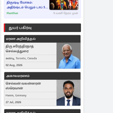
திருஷ்டி யோகம்:
அதிர்ஷ்டம் பெறும் டாப் 3
ராசிகள்!
Manithan
9 மணி நேரம் முன்
துயர் பகிர்வு
மரண அறிவித்தல்
திரு சுரேந்திரநாத்
செல்லத்துரை
கண்டி, Toronto, Canada
02 Aug, 2026
அகாலமரணம்
செல்வன் வலன்ரைன்
ஸ்ரெவான்
Hamm, Germany
27 Jul, 2026
மரண அறிவித்தல்