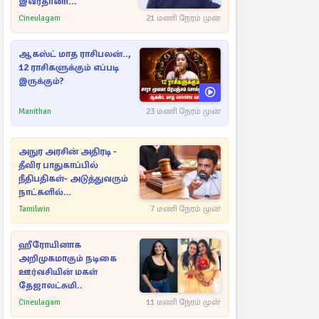
இவர்தானா...
Cineulagam
21 மணி நேரம் முன்
ஆகஸ்ட் மாத ராசிபலன்..,
12 ராசிகளுக்கும் எப்படி
இருக்கும்?
Manithan
23 மணி நேரம் முன்
அநுர அரசின் அதிரடி -
தீவிர பாதுகாப்பில்
நீதிபதிகள்- அடுத்துவரும்
நாட்களில்
அம்பலமாகவுள்ள ரகசியம்
Tamilwin
7 மணி நேரம் முன்
ஹீரோயினாக
அறிமுகமாகும் நடிகை
ஊர்வசியின் மகள்
தேஜாலட்சுமி..
Cineulagam
11 மணி நேரம் முன்