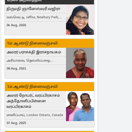
திருமதி ஞானேஸ்வரி வஜிரா
வல்வெட்டி, Jaffna, Newbury Park,
United Kingdom
04 Aug, 2026
5ம் ஆண்டு நினைவஞ்சலி
அமரர் பராசக்தி இராசநாயகம்
அரியாலை, தெல்லிப்பழை,
Montreal, Canada
06 Aug, 2021
1ம் ஆண்டு நினைவஞ்சலி
அமரர் றோபர்ட் வரப்பிரகாசம்
அந்தோனிப்பிள்ளை
வரப்பிரகாசம்
மானிப்பாய், London Ontario, Canada
07 Aug, 2025