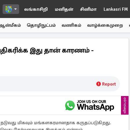
லங்காசிறி
மனிதன்
சினிமா
Lankasri FM
ஆன்மீகம்
தொழிநுட்பம்
வணிகம்
வாழ்க்கைமுறை
அதிகரிக்க இது தான் காரணம் -
Report
விளம்பரம்
ளை நடுவது மிகவும் மங்களகரமானதாக கருதப்படுகிறது.
டுவது நேர்மறையாக இருக்கும் என்றும்