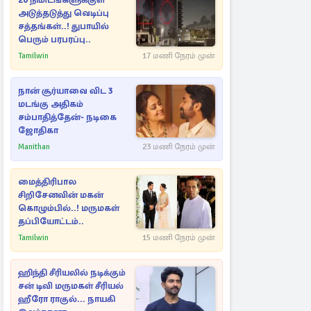
20 நிமிடங்களுக்குள்
அடுத்தடுத்து வெடிப்பு
சத்தங்கள்..! துபாயில்
பெரும் பரபரப்பு..
Tamilwin
17 மணி நேரம் முன்
நான் சூர்யாவை விட 3
மடங்கு அதிகம்
சம்பாதித்தேன்- நடிகை
ஜோதிகா
Manithan
23 மணி நேரம் முன்
மைத்திரிபால
சிறிசேனவின் மகன்
கொழும்பில்..! மருமகள்
தப்பியோட்டம்..
Tamilwin
15 மணி நேரம் முன்
ஹிந்தி சீரியலில் நடிக்கும்
சன் டிவி மருமகள் சீரியல்
ஹீரோ ராகுல்... நாயகி