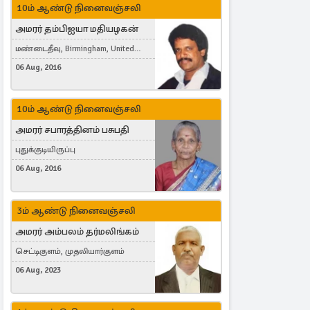
10ம் ஆண்டு நினைவஞ்சலி
அமரர் தம்பிஐயா மதியழகன்
மண்டைதீவு, Birmingham, United
Kingdom
06 Aug, 2016
10ம் ஆண்டு நினைவஞ்சலி
அமரர் சபாரத்தினம் பசுபதி
புதுக்குடியிருப்பு
06 Aug, 2016
3ம் ஆண்டு நினைவஞ்சலி
அமரர் அம்பலம் தர்மலிங்கம்
செட்டிகுளம், முதலியார்குளம்
06 Aug, 2023