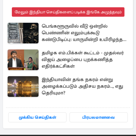
மேலும் இந்தியா செய்திகளைப் படிக்க இங்கே அழுத்தவும்
பெங்களூருவில் வீடு ஒன்றில்
பெண்ணின் எலும்புக்கூடு
கண்டுபிடிப்பு: யாருமின்றி உயிரிழந்த
மூதாட்டி
தமிழக எம்.பிக்கள் கூட்டம் - முதல்வர்
விஜய் அழைப்பை புறக்கணித்த
எதிர்க்கட்சிகள்
இந்தியாவின் தங்க நகரம் என்று
அழைக்கப்படும் அதிசய நகரம்.., எது
தெரியுமா?
முக்கிய செய்திகள்
பிரபலமானவை