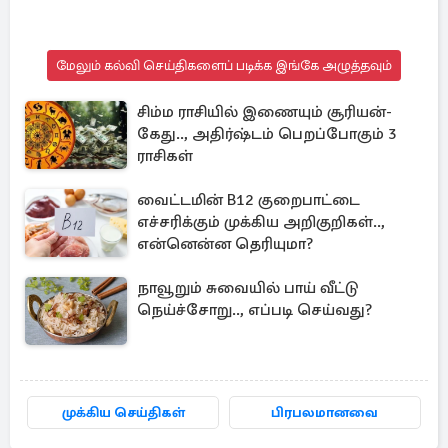
மேலும் கல்வி செய்திகளைப் படிக்க இங்கே அழுத்தவும்
சிம்ம ராசியில் இணையும் சூரியன்-
கேது.., அதிர்ஷ்டம் பெறப்போகும் 3
ராசிகள்
வைட்டமின் B12 குறைபாட்டை
எச்சரிக்கும் முக்கிய அறிகுறிகள்..,
என்னென்ன தெரியுமா?
நாவூறும் சுவையில் பாய் வீட்டு
நெய்ச்சோறு.., எப்படி செய்வது?
முக்கிய செய்திகள்
பிரபலமானவை