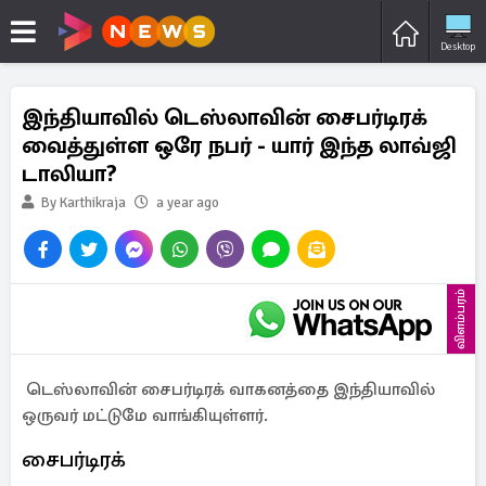
Desktop
இந்தியாவில் டெஸ்லாவின் சைபர்டிரக்
வைத்துள்ள ஒரே நபர் - யார் இந்த லாவ்ஜி
டாலியா?
By Karthikraja
a year ago
விளம்பரம்
டெஸ்லாவின் சைபர்டிரக் வாகனத்தை இந்தியாவில்
ஒருவர் மட்டுமே வாங்கியுள்ளர்.
சைபர்டிரக்