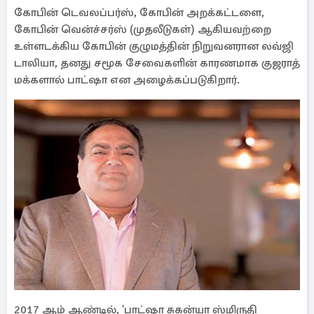
கோபின் டெவலப்பர்ஸ், கோபின் அறக்கட்டளை,
கோபின் வென்ச்சர்ஸ் (முதலீடுகள்) ஆகியவற்றை
உள்ளடக்கிய கோபின் குழுமத்தின் நிறுவனரான லவ்ஜி
டாலியா, தனது சமூக சேவைகளின் காரணமாக குஜராத்
மக்களால் பாட்ஷா என அழைக்கப்படுகிறார்.
2017 ஆம் ஆண்டில், 'பாட்ஷா சுகன்யா ஸ்மிருதி