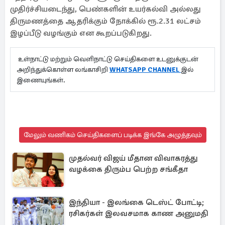
முதிர்ச்சியடைந்து, பெண்களின் உயர்கல்வி அல்லது
திருமணத்தை ஆதரிக்கும் நோக்கில் ரூ.2.31 லட்சம்
இழப்பீடு வழங்கும் என கூறப்படுகிறது.
உள்நாட்டு மற்றும் வெளிநாட்டு செய்திகளை உடனுக்குடன்
அறிந்துக்கொள்ள லங்காசிறி
WHATSAPP CHANNEL
இல்
இணையுங்கள்.
மேலும் வணிகம் செய்திகளைப் படிக்க இங்கே அழுத்தவும்
முதல்வர் விஜய் மீதான விவாகரத்து
வழக்கை திரும்ப பெற்ற சங்கீதா
இந்தியா - இலங்கை டெஸ்ட் போட்டி;
ரசிகர்கள் இலவசமாக காண அனுமதி