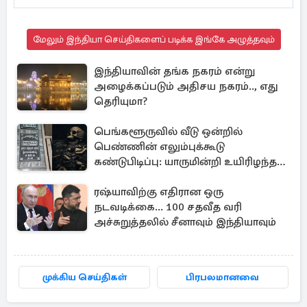
மேலும் இந்தியா செய்திகளைப் படிக்க இங்கே அழுத்தவும்
இந்தியாவின் தங்க நகரம் என்று
அழைக்கப்படும் அதிசய நகரம்.., எது
தெரியுமா?
பெங்களூருவில் வீடு ஒன்றில்
பெண்ணின் எலும்புக்கூடு
கண்டுபிடிப்பு: யாருமின்றி உயிரிழந்த
மூதாட்டி
ரஷ்யாவிற்கு எதிரான ஒரு
நடவடிக்கை... 100 சதவீத வரி
அச்சுறுத்தலில் சீனாவும் இந்தியாவும்
முக்கிய செய்திகள்
பிரபலமானவை