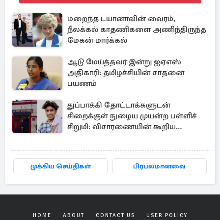
மறைந்த டயானாவின் வைரம்,
நீலக்கல் காதணிகளை அணிந்திருந்த
மேகன் மார்க்கல்
ஆடு மேய்த்தவர் இன்று ஐஏஎஸ்
அதிகாரி: தமிழச்சியின் சாதனை
பயணம்
துப்பாக்கி தோட்டாக்களுடன்
சிறைக்குள் நுழைய முயன்ற பள்ளிச்
சிறுமி: விசாரணையின் கூறிய
காரணம்
முக்கிய செய்திகள்
பிரபலமானவை
HOME
ABOUT
CONTACT US
USER POLICY