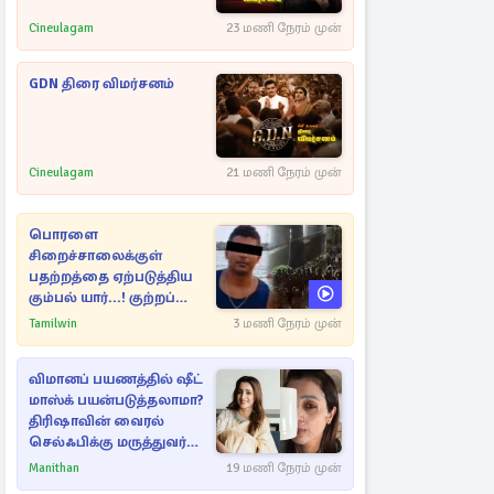
Cineulagam
23 மணி நேரம் முன்
GDN திரை விமர்சனம்
Cineulagam
21 மணி நேரம் முன்
பொரளை
சிறைச்சாலைக்குள்
பதற்றத்தை ஏற்படுத்திய
கும்பல் யார்...! குற்றப்
பின்னணி தொடர்பில்
Tamilwin
3 மணி நேரம் முன்
அதிர்ச்சித் தகவல்கள்
விமானப் பயணத்தில் ஷீட்
மாஸ்க் பயன்படுத்தலாமா?
திரிஷாவின் வைரல்
செல்ஃபிக்கு மருத்துவர்
விளக்கம்
Manithan
19 மணி நேரம் முன்