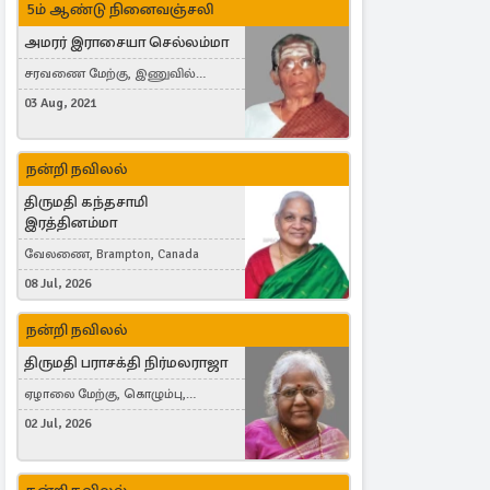
5ம் ஆண்டு நினைவஞ்சலி
அமரர் இராசையா செல்லம்மா
சரவணை மேற்கு, இணுவில்
கிழக்கு
03 Aug, 2021
நன்றி நவிலல்
திருமதி கந்தசாமி
இரத்தினம்மா
வேலணை, Brampton, Canada
08 Jul, 2026
நன்றி நவிலல்
திருமதி பராசக்தி நிர்மலராஜா
ஏழாலை மேற்கு, கொழும்பு,
தங்காலை, London, United Kingdom
02 Jul, 2026