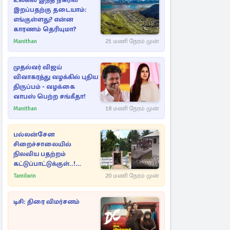
உலகில் இந்த நகரில்
இறப்பதற்கு தடையாம்:
எங்குள்ளது? என்ன
காரணம் தெரியுமா?
Manithan
21 மணி நேரம் முன்
முதல்வர் விஜய்
விவாகரத்து வழக்கில் புதிய
திருப்பம் - வழக்கை
வாபஸ் பெற்ற சங்கீதா!
Manithan
18 மணி நேரம் முன்
பல்லன்சேன
சிறைச்சாலையில்
நிலவிய பதற்றம்
கட்டுப்பாட்டுக்குள்..!
அதிரடியாக களமிறங்கிய
Tamilwin
20 மணி நேரம் முன்
அதிகாரிகள்
டிசி: திரை விமர்சனம்