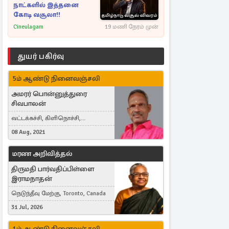
நாட்களில் இத்தனை
கோடி வசூலா!!
Cineulagam
19 மணி நேரம் முன்
துயர் பகிர்வு
5ம் ஆண்டு நினைவஞ்சலி
அமரர் பொன்னுத்துரை
சிவபாலன்
வட்டக்கச்சி, கிளிநொச்சி,
வட்டக்கச்சி இராமநாதபுரம்
08 Aug, 2021
மரண அறிவித்தல்
திருமதி பார்வதிப்பிள்ளை
இராமநாதன்
நெடுந்தீவு மேற்கு, Toronto, Canada
31 Jul, 2026
1ம் ஆண்டு நினைவஞ்சலி