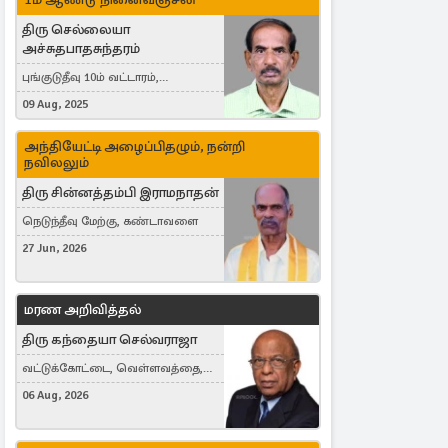
திரு செல்லையா
அச்சுதபாதசுந்தரம்
புங்குடுதீவு 10ம் வட்டாரம்,
கொள்ளுப்பிட்டி
09 Aug, 2025
அந்தியேட்டி அழைப்பிதழும், நன்றி
நவிலலும்
திரு சின்னத்தம்பி இராமநாதன்
நெடுந்தீவு மேற்கு, கண்டாவளை
27 Jun, 2026
மரண அறிவித்தல்
திரு கந்தையா செல்வராஜா
வட்டுக்கோட்டை, வெள்ளவத்தை,
Toronto, Canada
06 Aug, 2026