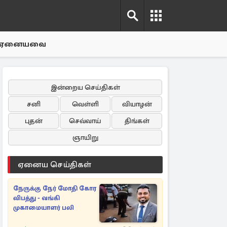
ஏனையவை
இன்றைய செய்திகள்
சனி
வெள்ளி
வியாழன்
புதன்
செவ்வாய்
திங்கள்
ஞாயிறு
ஏனைய செய்திகள்
நேருக்கு நேர் மோதி கோர
விபத்து - வங்கி
முகாமையாளர் பலி