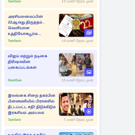
Tamilwin
13 மணி நேரம் முன்
அரசியலமைப்பின்
22ஆவது திருத்தம்..
வெளியான
உத்தியோகபூர்வ
அறிவிப்பு!
Tamilwin
19 மணி நேரம் முன்
விஜய் மற்றும் நடிகை
திரிஷாவின்
புகைப்படங்கள்
Manithan
19 மணி நேரம் முன்
இலங்கை சிறை தகர்பின்
பின்னணியில் பிரான்சில்
தீட்டப்பட்ட சதி! திடுக்கிடும்
இரகசியம் அம்பலம்
Tamilwin
7 மணி நேரம் முன்