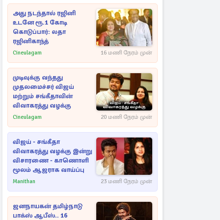
அது நடந்தால் ரஜினி
உடனே ரூ.1 கோடி
கொடுப்பார்: லதா
ரஜினிகாந்த்
Cineulagam
16 மணி நேரம் முன்
முடிவுக்கு வந்தது
முதலமைச்சர் விஜய்
மற்றும் சங்கீதாவின்
விவாகரத்து வழக்கு
Cineulagam
20 மணி நேரம் முன்
விஜய் - சங்கீதா
விவாகரத்து வழக்கு இன்று
விசாரணை - காணொளி
மூலம் ஆஜராக வாய்ப்பு
Manithan
23 மணி நேரம் முன்
ஜனநாயகன் தமிழ்நாடு
பாக்ஸ் ஆபீஸ்.. 16