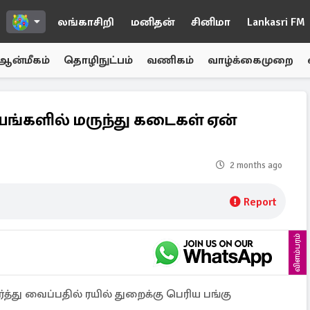
லங்காசிறி
மனிதன்
சினிமா
Lankasri FM
ஆன்மீகம்
தொழிநுட்பம்
வணிகம்
வாழ்க்கைமுறை
யங்களில் மருந்து கடைகள் ஏன்
2 months ago
Report
விளம்பரம்
ு வைப்பதில் ரயில் துறைக்கு பெரிய பங்கு