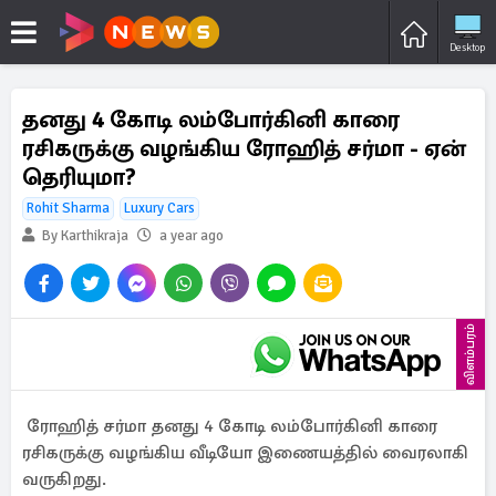
Desktop
தனது 4 கோடி லம்போர்கினி காரை
ரசிகருக்கு வழங்கிய ரோஹித் சர்மா - ஏன்
தெரியுமா?
Rohit Sharma
Luxury Cars
By Karthikraja
a year ago
விளம்பரம்
ரோஹித் சர்மா தனது 4 கோடி லம்போர்கினி காரை
ரசிகருக்கு வழங்கிய வீடியோ இணையத்தில் வைரலாகி
வருகிறது.