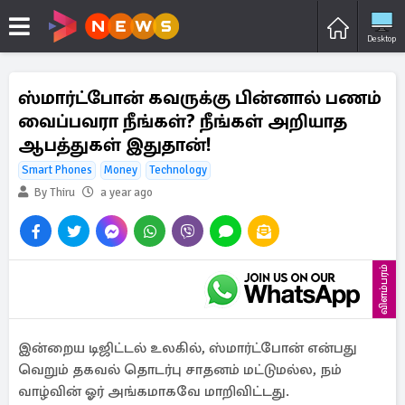
Desktop
ஸ்மார்ட்போன் கவருக்கு பின்னால் பணம்
வைப்பவரா நீங்கள்? நீங்கள் அறியாத
ஆபத்துகள் இதுதான்!
Smart Phones
Money
Technology
By Thiru
a year ago
விளம்பரம்
இன்றைய டிஜிட்டல் உலகில், ஸ்மார்ட்போன் என்பது
வெறும் தகவல் தொடர்பு சாதனம் மட்டுமல்ல, நம்
வாழ்வின் ஓர் அங்கமாகவே மாறிவிட்டது.