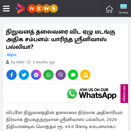
Desktop
நிறுவனத் தலைவரை விட ஏழு மடங்கு
அதிக சம்பளம்: யாரிந்த ஸ்ரீனிவாஸ்
பல்லியா?
Wipro
By Arbin
2 months ago
விளம்பரம்
விப்ரோ நிறுவனத்தின் தலைமை நிர்வாக அதிகாரியும்
நிர்வாக இயக்குநருமான ஸ்ரீனிவாஸ் பல்லியா, 2026
நிதியாண்டில் மொத்தம் ரூ. 49.6 கோடி சம்பளமாகப்