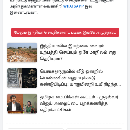
உள்நாட்டு மற்றும் வெளிநாட்டு செய்திகளை உடனுக்குடன்
அறிந்துக்கொள்ள லங்காசிறி
WHATSAPP
இல்
இணையுங்கள்.
மேலும் இந்தியா செய்திகளைப் படிக்க இங்கே அழுத்தவும்
இந்தியாவில் இயற்கை வைரம்
உற்பத்தி செய்யும் ஒரே மாநிலம் எது
தெரியுமா?
பெங்களூருவில் வீடு ஒன்றில்
பெண்ணின் எலும்புக்கூடு
கண்டுபிடிப்பு: யாருமின்றி உயிரிழந்த
மூதாட்டி
தமிழக எம்.பிக்கள் கூட்டம் - முதல்வர்
விஜய் அழைப்பை புறக்கணித்த
எதிர்க்கட்சிகள்