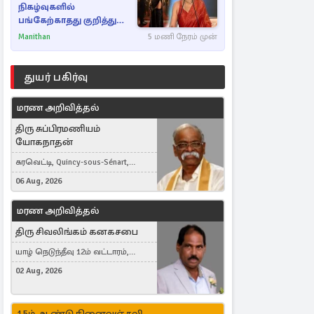
நிகழ்வுகளில்
பங்கேற்காதது குறித்து
நயன்தாரா ஓபன் டாக்!
Manithan
5 மணி நேரம் முன்
துயர் பகிர்வு
மரண அறிவித்தல்
திரு சுப்பிரமணியம்
யோகநாதன்
கரவெட்டி, Quincy-sous-Sénart,
France
06 Aug, 2026
மரண அறிவித்தல்
திரு சிவலிங்கம் கனகசபை
யாழ் நெடுந்தீவு 12ம் வட்டாரம்,
Jaffna, நயினாதீவு, London, United
02 Aug, 2026
Kingdom
15ம் ஆண்டு நினைவஞ்சலி