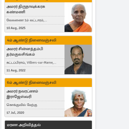
அமரர் திருநாவுக்கரசு
கண்மணி
வேலணை 1ம் வட்டாரம்,
மண்கும்பான் மேற்கு, Liestal,
10 Aug, 2025
Switzerland
4ம் ஆண்டு நினைவஞ்சலி
அமரர் சின்னத்தம்பி
தர்மகுலசிங்கம்
கட்டப்பிராய், Villiers-sur-Marne,
France
11 Aug, 2022
6ம் ஆண்டு நினைவஞ்சலி
அமரர் நவரட்ணம்
இராஜேஸ்வரி
கொக்குவில் மேற்கு
17 Jul, 2020
மரண அறிவித்தல்