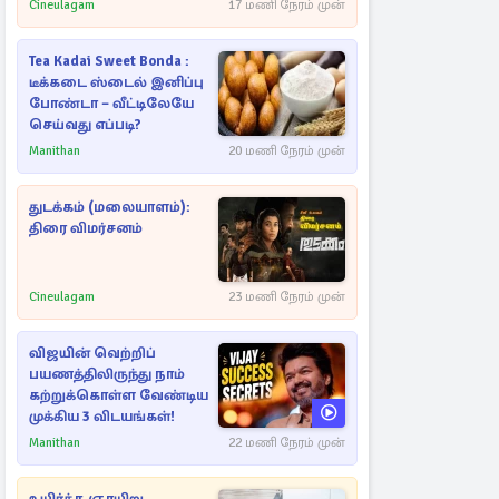
Cineulagam
17 மணி நேரம் முன்
Tea Kadai Sweet Bonda :
டீக்கடை ஸ்டைல் இனிப்பு
போண்டா – வீட்டிலேயே
செய்வது எப்படி?
Manithan
20 மணி நேரம் முன்
துடக்கம் (மலையாளம்):
திரை விமர்சனம்
Cineulagam
23 மணி நேரம் முன்
விஜயின் வெற்றிப்
பயணத்திலிருந்து நாம்
கற்றுக்கொள்ள வேண்டிய
முக்கிய 3 விடயங்கள்!
Manithan
22 மணி நேரம் முன்