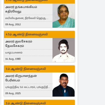
அமரர் தங்கபாக்கியம்
கதிரவேலு
மயிலியதனை, நீர்வேலி தெற்கு,
Herning, Denmark
09 Aug, 2012
43ம் ஆண்டு நினைவஞ்சலி
அமரர் குலசேகரம்
தேவசேகரம்
யாழ்ப்பாணம்
14 Aug, 1983
1ம் ஆண்டு நினைவஞ்சலி
அமரர் கிருபானந்தன்
பேரின்பம்
புங்குடுதீவு 1ம் வட்டாரம், புங்குடுதீவு,
India, Lausanne, Switzerland
09 Aug, 2025
1ம் ஆண்டு நினைவஞ்சலி