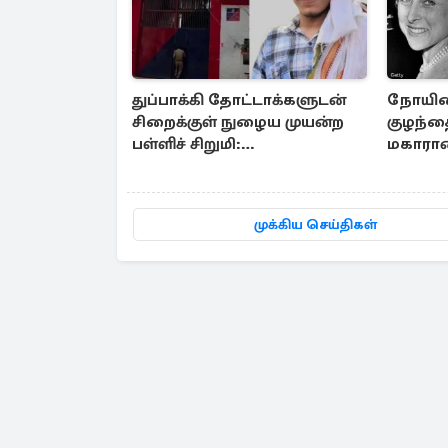
துப்பாக்கி தோட்டாக்களுடன்
நோயினா
சிறைக்குள் நுழைய முயன்ற
குழந்த
பள்ளிச் சிறுமி:
மகாராண
விசாரணையின் கூறிய
எடுத்த 
காரணம்
முக்கிய செய்திகள்