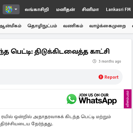
லங்காசிறி
மனிதன்
சினிமா
Lankasri FM
ஆன்மீகம்
தொழிநுட்பம்
வணிகம்
வாழ்க்கைமுறை
த பெட்டி: திடுக்கிடவைத்த காட்சி
3 months ago
Report
விளம்பரம்
 ரயில் ஒன்றில் அநாதரவாகக் கிடந்த பெட்டி மற்றும்
்ச்சியடைய நேர்ந்தது.