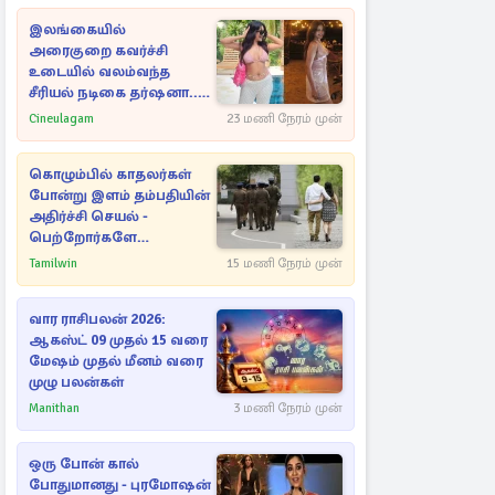
இலங்கையில்
அரைகுறை கவர்ச்சி
உடையில் வலம்வந்த
சீரியல் நடிகை தர்ஷனா...
அவரே வெளியிட்ட
Cineulagam
23 மணி நேரம் முன்
வீடியோ
கொழும்பில் காதலர்கள்
போன்று இளம் தம்பதியின்
அதிர்ச்சி செயல் -
பெற்றோர்களே
எச்சரிக்கை
Tamilwin
15 மணி நேரம் முன்
வார ராசிபலன் 2026:
ஆகஸ்ட் 09 முதல் 15 வரை
மேஷம் முதல் மீனம் வரை
முழு பலன்கள்
Manithan
3 மணி நேரம் முன்
ஒரு போன் கால்
போதுமானது - புரமோஷன்