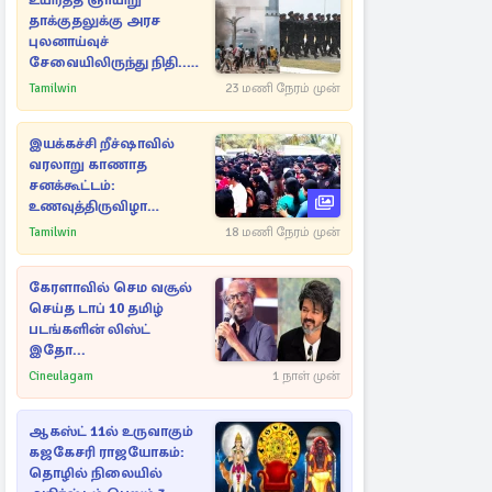
உயிர்த்த ஞாயிறு
தாக்குதலுக்கு அரச
புலனாய்வுச்
சேவையிலிருந்து நிதி..
வெளியான அதிர்ச்சி
Tamilwin
23 மணி நேரம் முன்
தகவல்!
இயக்கச்சி றீச்ஷாவில்
வரலாறு காணாத
சனக்கூட்டம்:
உணவுத்திருவிழா
இடைநிறுத்தம்
Tamilwin
18 மணி நேரம் முன்
கேரளாவில் செம வசூல்
செய்த டாப் 10 தமிழ்
படங்களின் லிஸ்ட்
இதோ...
Cineulagam
1 நாள் முன்
ஆகஸ்ட் 11ல் உருவாகும்
கஜகேசரி ராஜயோகம்:
தொழில் நிலையில்