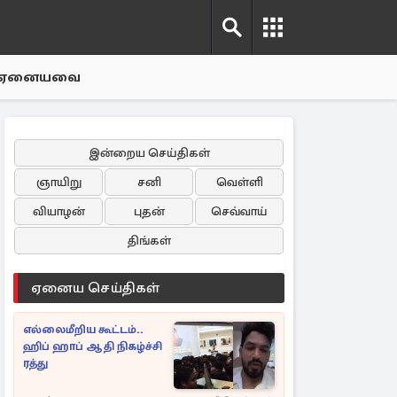
ஏனையவை
இன்றைய செய்திகள்
ஞாயிறு
சனி
வெள்ளி
வியாழன்
புதன்
செவ்வாய்
திங்கள்
ஏனைய செய்திகள்
எல்லைமீறிய கூட்டம்..
ஹிப் ஹாப் ஆதி நிகழ்ச்சி
ரத்து