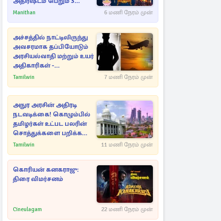
அதிர்ஷ்டம் பெறும் 3
ராசிகள்!
Manithan
6 மணி நேரம் முன்
அச்சத்தில் நாட்டிலிருந்து
அவசரமாக தப்பியோடும்
அரசியல்வாதி மற்றும் உயர்
அதிகாரிகள் -
ஆதாரங்களுடன்
Tamilwin
7 மணி நேரம் முன்
நெருங்கும்
புலனாய்வாளர்கள்
அநுர அரசின் அதிரடி
நடவடிக்கை! கொழும்பில்
தமிழர்கள் உட்பட பலரின்
சொத்துக்களை பறிக்க
நடவடிக்கை
Tamilwin
11 மணி நேரம் முன்
கொரியன் கனகராஜு:
திரை விமர்சனம்
Cineulagam
22 மணி நேரம் முன்