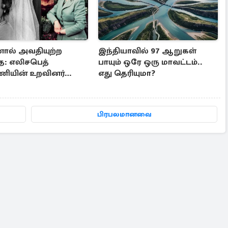
ல் அவதியுற்ற
இந்தியாவில் 97 ஆறுகள்
ை: எலிசபெத்
பாயும் ஒரே ஒரு மாவட்டம்..
ியின் உறவினர்
எது தெரியுமா?
பயங்கர முடிவு
பிரபலமானவை