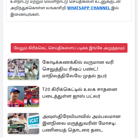
உள்நாட்டு மற்றும் வெளிநாட்டு செய்திகளை உடனுக்குடன்
அறிந்துக்கொள்ள லங்காசிறி
WHATSAPP CHANNEL
இல்
இணையுங்கள்.
மேலும் கிரிக்கெட் செய்திகளைப் படிக்க இங்கே அழுத்தவும்
கோடிக்கணக்கில் வருமான வரி
செலுத்திய ரிஷப் பண்ட்!
மாநிலத்திலேயே முதல் நபர்
T20 கிரிக்கெட்டில் உலக சாதனை
படைத்துள்ள ஜாஸ் பட்லர்
அவுஸ்திரேலியாவில் அம்பலமான
இளநிலை மருத்துவரின் மோசடி:
பணியைத் தொடரை தடை