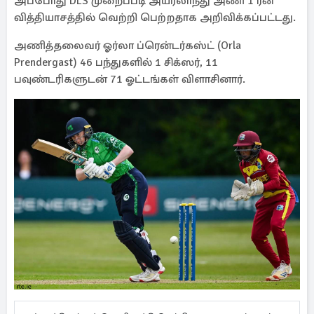
அப்போது DLS முறைப்படி அயர்லாந்து அணி 1 ரன்
வித்தியாசத்தில் வெற்றி பெற்றதாக அறிவிக்கப்பட்டது.
அணித்தலைவர் ஓர்லா ப்ரென்டர்கஸ்ட் (Orla
Prendergast) 46 பந்துகளில் 1 சிக்ஸர், 11
பவுண்டரிகளுடன் 71 ஓட்டங்கள் விளாசினார்.