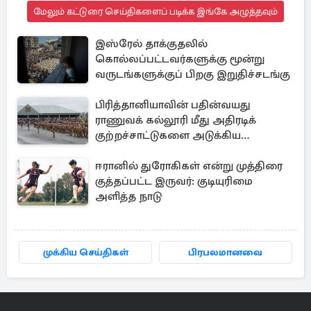
மேலும் கட்டுரை செய்திகளைப் படிக்க இங்கே அழுத்தவும்
இஸ்ரேல் தாக்குதலில்
கொல்லப்பட்டவர்களுக்கு மூன்று
வருடங்களுக்குப் பிறகு இறுதிச்சடங்கு
பிரித்தானியாவின் பதின்வயது
ராணுவக் கல்லூரி மீது அதிரடிக்
குற்றச்சாட்டுகளை அடுக்கிய
பெண்கள்
ஈரானில் துரோகிகள் என்று முத்திரை
குத்தப்பட்ட இருவர்: குடியுரிமை
அளித்த நாடு
முக்கிய செய்திகள்
பிரபலமானவை