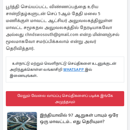
பூர்த்தி செய்யப்பட்ட விண்ணப்பத்தை உரிய
சான்றிதழ்களுடன் செப் 5ஆம் தேதி மலை 5
மணிக்குள் மாவட்ட ஆட்சியர் அலுவலகத்திலுள்ள
மாவட்ட சமூகநல அலுவலகத்தில் நேரடியாகவோ
அல்லது chndswosouth@gmail.com என்ற மின்னஞ்சல்
மூலமாகவோ சமர்ப்பிக்கலாம் என்று அவர்
தெரிவித்தார்.
உள்நாட்டு மற்றும் வெளிநாட்டு செய்திகளை உடனுக்குடன்
அறிந்துக்கொள்ள லங்காசிறி
WHATSAPP
இல்
இணையுங்கள்.
மேலும் வேலை வாய்ப்பு செய்திகளைப் படிக்க இங்கே
அழுத்தவும்
இந்தியாவில் 97 ஆறுகள் பாயும் ஒரே
ஒரு மாவட்டம்.. எது தெரியுமா?