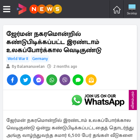
Desktop
ஜேர்மன் நகரமொன்றில்
கண்டுபிடிக்கப்பட்ட இரண்டாம்
உலகப்போர்க்கால வெடிகுண்டு
World War II
Germany
By Balamanuvelan
2 months ago
விளம்பரம்
ஜேர்மன் நகரமொன்றில் இரண்டாம் உலகப்போர்க்கால
வெடிகுண்டு ஒன்று கண்டுபிடிக்கப்பட்டதைத் தொடர்ந்து
அங்கு வாழ்ந்துவந்த சுமார் 6,500 பேர் தங்கள் வீடுகளை