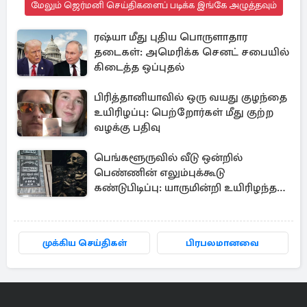
மேலும் ஜெர்மனி செய்திகளைப் படிக்க இங்கே அழுத்தவும்
ரஷ்யா மீது புதிய பொருளாதார
தடைகள்: அமெரிக்க செனட் சபையில்
கிடைத்த ஒப்புதல்
பிரித்தானியாவில் ஒரு வயது குழந்தை
உயிரிழப்பு: பெற்றோர்கள் மீது குற்ற
வழக்கு பதிவு
பெங்களூருவில் வீடு ஒன்றில்
பெண்ணின் எலும்புக்கூடு
கண்டுபிடிப்பு: யாருமின்றி உயிரிழந்த
மூதாட்டி
முக்கிய செய்திகள்
பிரபலமானவை