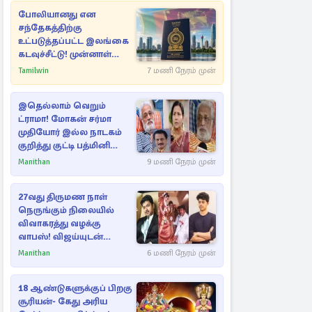
போலியானது என
சந்தேகத்திற்கு
உட்படுத்தப்பட்ட இலங்கை
கடவுச்சீட்டு! முன்னாள்
எம்.பிக்கு
Tamilwin
7 மணி நேரம் முன்
பிரித்தானியாவில் ஏற்பட்ட
சிக்கல்
இதெல்லாம் வெறும்
ட்ராமா! மோகன் சர்மா
முதியோர் இல்ல நாடகம்
குறித்து குட்டி பத்மினி
பரபரப்பு பேட்டி
Manithan
9 மணி நேரம் முன்
27வது திருமண நாள்
நெருங்கும் நிலையில்
விவாகரத்து வழக்கு
வாபஸ்! விஜய்யுடன்
மீண்டும் இணைவாரா?
Manithan
6 மணி நேரம் முன்
18 ஆண்டுகளுக்குப் பிறகு
சூரியன்- கேது அரிய