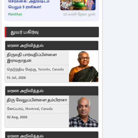
சேர்க்கை: அதிர்ஷ்டம்
பெறும் 3 ராசிகள்!
Manithan
12 மணி நேரம் முன்
துயர் பகிர்வு
மரண அறிவித்தல்
திருமதி பார்வதிப்பிள்ளை
இராமநாதன்
நெடுந்தீவு மேற்கு, Toronto, Canada
31 Jul, 2026
மரண அறிவித்தல்
திரு வேலுப்பிள்ளை தம்பிராசா
கோப்பாய், Montreal, Canada
02 Aug, 2026
மரண அறிவித்தல்