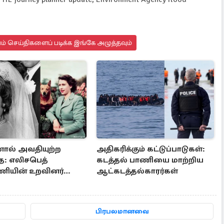
யம் செய்திகளைப் படிக்க இங்கே அழுத்தவும்
ல் அவதியுற்ற
அதிகரிக்கும் கட்டுப்பாடுகள்:
ை: எலிசபெத்
கடத்தல் பாணியை மாற்றிய
ியின் உறவினர்
ஆட்கடத்தல்காரர்கள்
பயங்கர முடிவு
பிரபலமானவை