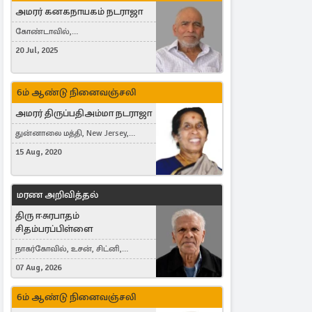
அமரர் கனகநாயகம் நடராஜா
கோண்டாவில்,
புன்னாலைக்கட்டுவன், சவுதி
20 Jul, 2025
அரேபியா, Saudi Arabia, ஜேர்மனி,
Germany, Brampton, Canada
6ம் ஆண்டு நினைவஞ்சலி
அமரர் திருப்பதிஅம்மா நடராஜா
துன்னாலை மத்தி, New Jersey,
United States, Toronto, Canada
15 Aug, 2020
மரண அறிவித்தல்
திரு ஈசுரபாதம்
சிதம்பரப்பிள்ளை
நாகர்கோவில், உசன், சிட்னி,
Australia
07 Aug, 2026
6ம் ஆண்டு நினைவஞ்சலி