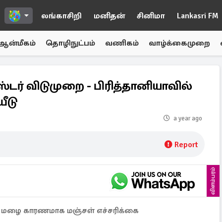
லங்காசிறி
மனிதன்
சினிமா
Lankasri FM
ஆன்மீகம்
தொழிநுட்பம்
வணிகம்
வாழ்க்கைமுறை
ர் விடுமுறை - பிரித்தானியாவில்
ீடு
a year ago
Report
விளம்பரம்
ல் மழை காரணமாக மஞ்சள் எச்சரிக்கை