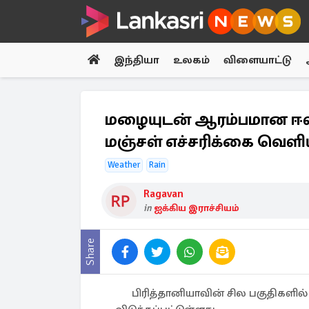
இந்தியா
உலகம்
விளையாட்டு
மழையுடன் ஆரம்பமான ஈஸ்ட
மஞ்சள் எச்சரிக்கை வெளிய
Weather
Rain
Ragavan
in
ஐக்கிய இராச்சியம்
Share
பிரித்தானியாவின் சில பகுதிகளி