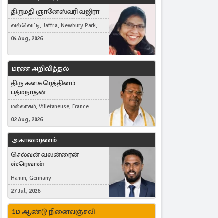
திருமதி ஞானேஸ்வரி வஜிரா
வல்வெட்டி, Jaffna, Newbury Park,
United Kingdom
04 Aug, 2026
மரண அறிவித்தல்
திரு கனகரெத்தினம்
பத்மநாதன்
மல்லாகம், Villetaneuse, France
02 Aug, 2026
அகாலமரணம்
செல்வன் வலன்ரைன்
ஸ்ரெவான்
Hamm, Germany
27 Jul, 2026
1ம் ஆண்டு நினைவஞ்சலி