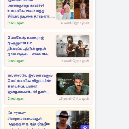
இலங்கையில்
அரைகுறை கவர்ச்சி
உடையில் வலம்வந்த
சீரியல் நடிகை தர்ஷனா...
அவரே வெளியிட்ட
Cineulagam
4 மணி நேரம் முன்
வீடியோ
லோகேஷ் கனகராஜ்
நடித்துள்ள DC
திரைப்படத்தின் முதல்
நாள் வசூல்... எவ்வளவு
தெரியுமா?
Cineulagam
9 மணி நேரம் முன்
எல்லையே இல்லா வசூல்
வேட்டையில் விஜய்யின்
கடைசிப்படமான
ஜனநாயகன்.. 16 நாள்
பாக்ஸ் ஆபிஸ்
Cineulagam
13 மணி நேரம் முன்
பொரளை
சிறைச்சாலைக்குள்
பதற்றத்தை ஏற்படுத்திய