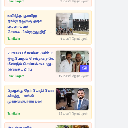
Cineulagam
9 மணி நேரம் முன்
உயிர்த்த ஞாயிறு
தாக்குதலுக்கு அரச
புலனாய்வுச்
சேவையிலிருந்து நிதி..
வெளியான அதிர்ச்சி
Tamilwin
4 மணி நேரம் முன்
தகவல்!
20 Years Of Venkat Prabhu:
ஒருபோதும் செய்ததையே
மீண்டும் செய்யக் கூடாது..
வெங்கட் பிரபு
Cineulagam
15 மணி நேரம் முன்
நேருக்கு நேர் மோதி கோர
விபத்து - வங்கி
முகாமையாளர் பலி
Tamilwin
23 மணி நேரம் முன்