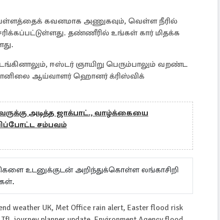
் வெள்ளத்தைக் கவனமாக அணுகவும், வெள்ள நீரில்
ிக்கப்பட்டுள்ளது. தண்ணீரில் உங்கள் கார் மிதக்க
ளது.
கினாலும், ஈஸ்டர் ஞாயிறு பெரும்பாலும் வறண்ட
 வானிலை ஆய்வாளர் ஹொனர் க்ரிஸ்விக்
வருக்கு அடித்த ஜாக்பாட்., வாழ்க்கையை
ிப்போட்ட சம்பவம்
ய்திகளை உடனுக்குடன் அறிந்துக்கொள்ள லங்காசிறி
கள்.
d weather UK, Met Office rain alert, Easter flood risk
TfL journey planner update, Environment Agency flood