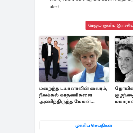
alert
மேலும் ஐக்கிய இராச்சி
மறைந்த டயானாவின் வைரம்,
நோயினா
நீலக்கல் காதணிகளை
குழந்த
அணிந்திருந்த மேகன்
மகாராண
மார்க்கல்
எடுத்த 
முக்கிய செய்திகள்