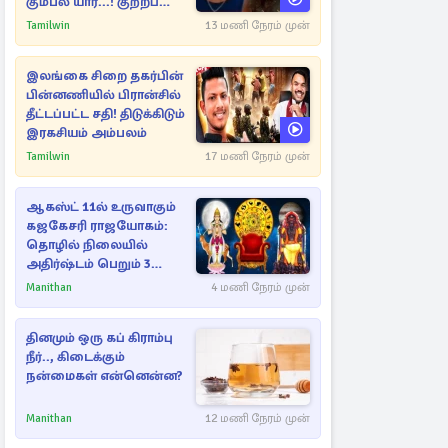
கும்பல் யார்...! குற்றப்
பின்னணி தொடர்பில்
Tamilwin
13 மணி நேரம் முன்
அதிர்ச்சித் தகவல்கள்
இலங்கை சிறை தகர்பின்
பின்னணியில் பிரான்சில்
தீட்டப்பட்ட சதி! திடுக்கிடும்
இரகசியம் அம்பலம்
Tamilwin
17 மணி நேரம் முன்
ஆகஸ்ட் 11ல் உருவாகும்
கஜகேசரி ராஜயோகம்:
தொழில் நிலையில்
அதிர்ஷ்டம் பெறும் 3
ராசிகள்!
Manithan
4 மணி நேரம் முன்
தினமும் ஒரு கப் கிராம்பு
நீர்.., கிடைக்கும்
நன்மைகள் என்னென்ன?
Manithan
12 மணி நேரம் முன்