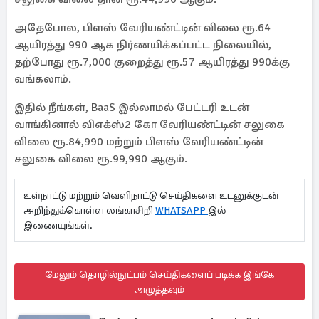
அதேபோல, பிளஸ் வேரியண்ட்டின் விலை ரூ.64
ஆயிரத்து 990 ஆக நிர்ணயிக்கப்பட்ட நிலையில்,
தற்போது ரூ.7,000 குறைத்து ரூ.57 ஆயிரத்து 990க்கு
வங்கலாம்.
இதில் நீங்கள், BaaS இல்லாமல் பேட்டரி உடன்
வாங்கினால் விஎக்ஸ்2 கோ வேரியண்ட்டின் சலுகை
விலை ரூ.84,990 மற்றும் பிளஸ் வேரியண்ட்டின்
சலுகை விலை ரூ.99,990 ஆகும்.
உள்நாட்டு மற்றும் வெளிநாட்டு செய்திகளை உடனுக்குடன்
அறிந்துக்கொள்ள லங்காசிறி
WHATSAPP
இல்
இணையுங்கள்.
மேலும் தொழில்நுட்பம் செய்திகளைப் படிக்க இங்கே
அழுத்தவும்