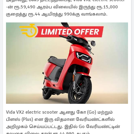
-ன் ரூ.59,490 ஆரம்ப விலையில் இருந்து ரூ.15,000
குறைத்து ரூ.44 ஆயிரத்து 990க்கு வாங்கலாம்.
Vida VX2 electric scooter ஆனது கோ (Go) மற்றும்
பிளஸ் (Plus) என இரு விதமான வேரியண்ட்களில்
அறிமுகம் செய்யப்பட்டது. இதில் Go வேரியண்ட்டின்
சலுகை விலை தான் ரூ.44,990 ஆகும்.