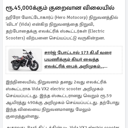
ரூ.45,000க்கும் குறைவான விலையில்
ஹீரோ மோட்டோகார்ப் (Hero Motocorp) நிறுவனத்தில்
'விடா' (Vida) என்கிற நிறுவனத்தை நிறுவி,
தற்போதைக்கு எலக்ட்ரிக் ஸ்கூட்டர்கள் (Electric
Scooters) விற்பனை செய்யப்பட்டு வருகின்றன.
சார்ஜ் போட்டால் 173 கி.மீ வரை
பயணிக்கும் கியர் வைத்த
எலக்ட்ரிக் பைக் அறிமுகம்..,
விலை எவ்வளவு?
இந்நிலையில், நிறுவனம் தனது 2வது எலக்ட்ரிக்
ஸ்கூட்டராக Vida VX2 electric scooter அறிமுகம்
செய்யப்பட்டது. இந்த ஸ்கூட்டரானது வெறும் ரூ.59
ஆயிரத்து 490க்கு அறிமுகம் செய்யப்பட்டது. தற்போது
இந்த விலையை நிறுவனமானது மேலும்
குறைத்துள்ளது.
அதாவது, BaaS திட்டத்தின்படி, Vida VX2 electric scooter