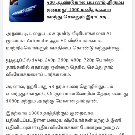
400 ஆண்டுகால பயணம்.,திரும்ப
முடியாது! 1000 மனிதர்களை
சுமந்து செல்லும் இராட்சத
விண்கலம்
அதன்படி, பழைய Low quality வீடியோக்களை AI
மூலமாக Automatic ஆக HD வீடியோக்களாக
மாற்றிக்கொள்ளும் வசதியை கொண்டு வந்துள்ளது.
யூடியூப்பில் 144p, 240p, 360p, 480p, 720p போன்ற
தரங்களில் ஏதாவது ஒன்றை தெரிவு செய்து நாம்
வீடியோக்களைப் பார்க்கலாம்.
ஆனால், தற்போது 4K தரம் வரை தொழில்நுட்பம்
வளர்ந்துள்ளதால், பெரும்பாலானோரின் தேர்வு என்பது
1080p மற்றும் அதற்கு மேலான தரம்தான்.
இதற்காக 1080p தரத்திற்கும் குறைவாக
பதிவிடப்பட்டுள்ள பழைய வீடியோக்கள் மற்றும் இனி
பதிவிடவுள்ள புதிய வீடியோக்கள் போன்றவற்றை AI
மூலமாக யூடியூப் தரம் உயர்த்த முடிவு செய்துள்ளது. 4K,