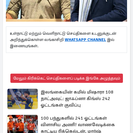
உள்நாட்டு மற்றும் வெளிநாட்டு செய்திகளை உடனுக்குடன்
அறிந்துக்கொள்ள லங்காசிறி
WHATSAPP CHANNEL
இல்
இணையுங்கள்.
மேலும் கிரிக்கெட் செய்திகளைப் படிக்க இங்கே அழுத்தவும்
இலங்கையின் கமில் மிஷாரா 108
நாட்அவுட்: ஜாஃப்னா கிங்ஸ் 242
ஓட்டங்கள் குவிப்பு
100 பந்துகளில் 241 ஓட்டங்கள்
விளாசிய அணி! வாணவேடிக்கை
காட்டிய ரிக்கெல்டன், மார்ஷ்