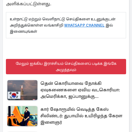
அளிக்கப்பட்டுள்ளது.
உள்நாட்டு மற்றும் வெளிநாட்டு செய்திகளை உடனுக்குடன்
அறிந்துக்கொள்ள லங்காசிறி
WHATSAPP CHANNEL
இல்
இணையுங்கள்
மேலும் ஐக்கிய இராச்சியம் செய்திகளைப் படிக்க இங்கே
அழுத்தவும்
தென் கொரியாவை நோக்கி
ஏவுகணைகளை ஏவிய வடகொரியா:
அமெரிக்கா, ஜப்பானுக்கு
அனுப்பப்பட்ட தகவல்
கார் ஷோரூமில் வெடித்த கேஸ்
சிலிண்டர்: துபாயில் உயிரிழந்த கேரள
இளைஞர்