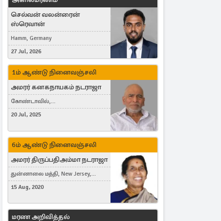
செல்வன் வலன்ரைன்
ஸ்ரெவான்
Hamm, Germany
27 Jul, 2026
1ம் ஆண்டு நினைவஞ்சலி
அமரர் கனகநாயகம் நடராஜா
கோண்டாவில்,
புன்னாலைக்கட்டுவன், சவுதி
20 Jul, 2025
அரேபியா, Saudi Arabia, ஜேர்மனி,
Germany, Brampton, Canada
6ம் ஆண்டு நினைவஞ்சலி
அமரர் திருப்பதிஅம்மா நடராஜா
துன்னாலை மத்தி, New Jersey,
United States, Toronto, Canada
15 Aug, 2020
மரண அறிவித்தல்