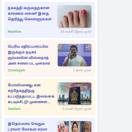
நகசுத்தி வருவதற்கான
காரணம் என்ன? இதை
தெரிந்து கொள்ளுங்கள்
Manithan
23 மணி நேரம் முன்
பெரிய எதிர்ப்பார்ப்பில்
இருக்கும் நடிகர்
சூர்யாவின் விஸ்வநாத்
அன் சன்ஸ் பட டிரைலர்
Cineulagam
1 நாள் முன்
போலியானது என
சந்தேகத்திற்கு
உட்படுத்தப்பட்ட இலங்கை
கடவுச்சீட்டு! முன்னாள்
எம்.பிக்கு
Tamilwin
3 மணி நேரம் முன்
பிரித்தானியாவில் ஏற்பட்ட
சிக்கல்
இதெல்லாம் வெறும்
ட்ராமா! மோகன் சர்மா