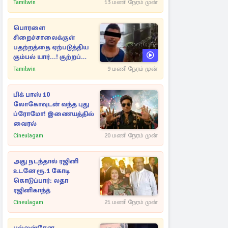
Tamilwin
13 மணி நேரம் முன்
பொரளை
சிறைச்சாலைக்குள்
பதற்றத்தை ஏற்படுத்திய
கும்பல் யார்...! குற்றப்
பின்னணி தொடர்பில்
Tamilwin
9 மணி நேரம் முன்
அதிர்ச்சித் தகவல்கள்
பிக் பாஸ் 10
லோகோவுடன் வந்த புது
ப்ரோமோ! இணையத்தில்
வைரல்
Cineulagam
20 மணி நேரம் முன்
அது நடந்தால் ரஜினி
உடனே ரூ.1 கோடி
கொடுப்பார்: லதா
ரஜினிகாந்த்
Cineulagam
21 மணி நேரம் முன்