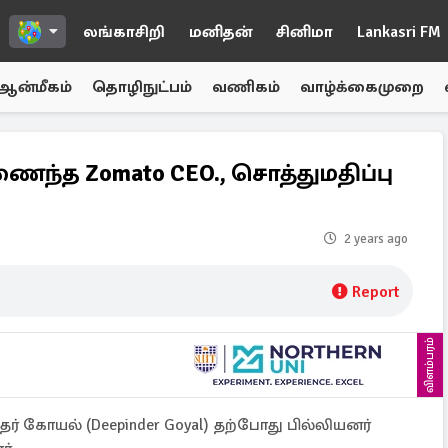
லங்காசிறி
மனிதன்
சினிமா
Lankasri FM
ஆன்மீகம்
தொழிநுட்பம்
வணிகம்
வாழ்க்கைமுறை
ணைந்த Zomato CEO., சொத்துமதிப்பு
2 years ago
Report
விளம்பரம்
ந்தர் கோயல் (Deepinder Goyal) தற்போது பில்லியனர்