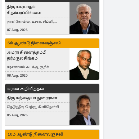
திரு ஈசுரபாதம்
சிதம்பரப்பிள்ளை
நாகர்கோவில், உசன், சிட்னி,
Australia
07 Aug, 2026
6ம் ஆண்டு நினைவஞ்சலி
அமரர் சின்னத்தம்பி
தர்மகுலசிங்கம்
கரணவாய் வடக்கு, சூரிச்,
Switzerland
08 Aug, 2020
மரண அறிவித்தல்
திரு கந்தையா துரைராசா
நெடுந்தீவு மேற்கு, கிளிநொச்சி
05 Aug, 2026
10ம் ஆண்டு நினைவஞ்சலி