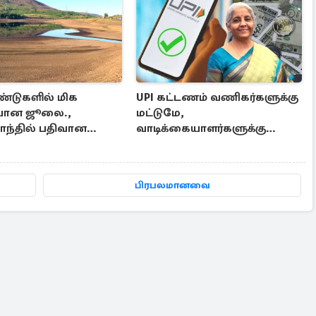
்டுகளில் மிக
UPI கட்டணம் வணிகர்களுக்கு
யான ஜூலை.,
மட்டுமே,
ாந்தில் பதிவான
வாடிக்கையாளர்களுக்கு
லை சாதனை
இல்லை - நிர்மலா சீதாராமன்
விளக்கம்
பிரபலமானவை