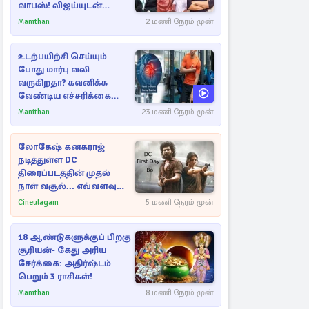
வாபஸ்! விஜய்யுடன்
மீண்டும் இணைவாரா?
Manithan
2 மணி நேரம் முன்
உடற்பயிற்சி செய்யும்
போது மார்பு வலி
வருகிறதா? கவனிக்க
வேண்டிய எச்சரிக்கை
அறிகுறிகள்
Manithan
23 மணி நேரம் முன்
லோகேஷ் கனகராஜ்
நடித்துள்ள DC
திரைப்படத்தின் முதல்
நாள் வசூல்... எவ்வளவு
தெரியுமா?
Cineulagam
5 மணி நேரம் முன்
18 ஆண்டுகளுக்குப் பிறகு
சூரியன்- கேது அரிய
சேர்க்கை: அதிர்ஷ்டம்
பெறும் 3 ராசிகள்!
Manithan
8 மணி நேரம் முன்