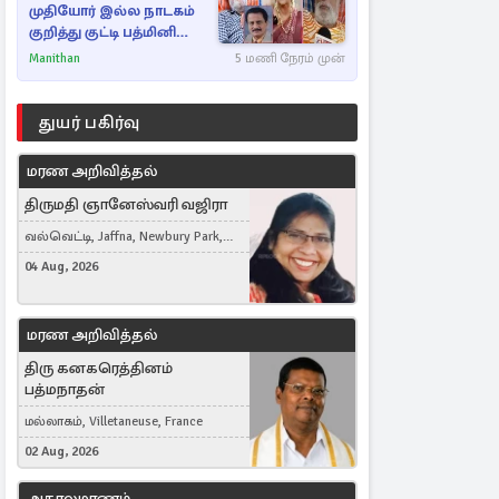
முதியோர் இல்ல நாடகம்
குறித்து குட்டி பத்மினி
பரபரப்பு பேட்டி
Manithan
5 மணி நேரம் முன்
துயர் பகிர்வு
மரண அறிவித்தல்
திருமதி ஞானேஸ்வரி வஜிரா
வல்வெட்டி, Jaffna, Newbury Park,
United Kingdom
04 Aug, 2026
மரண அறிவித்தல்
திரு கனகரெத்தினம்
பத்மநாதன்
மல்லாகம், Villetaneuse, France
02 Aug, 2026
அகாலமரணம்