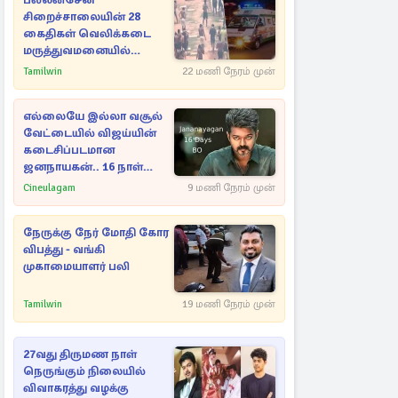
பல்லன்சேன
சிறைச்சாலையின் 28
கைதிகள் வெலிக்கடை
மருத்துவமனையில்
அனுமதி
Tamilwin
22 மணி நேரம் முன்
எல்லையே இல்லா வசூல்
வேட்டையில் விஜய்யின்
கடைசிப்படமான
ஜனநாயகன்.. 16 நாள்
பாக்ஸ் ஆபிஸ்
Cineulagam
9 மணி நேரம் முன்
நேருக்கு நேர் மோதி கோர
விபத்து - வங்கி
முகாமையாளர் பலி
Tamilwin
19 மணி நேரம் முன்
27வது திருமண நாள்
நெருங்கும் நிலையில்
விவாகரத்து வழக்கு