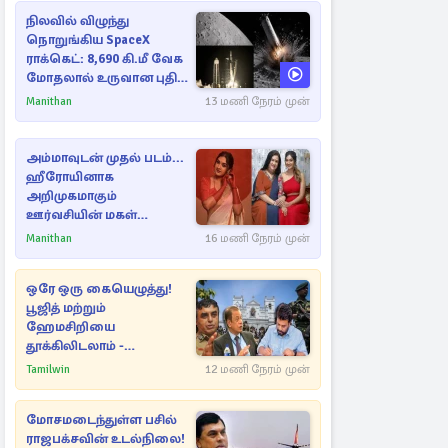
நிலவில் விழுந்து
நொறுங்கிய SpaceX
ராக்கெட்: 8,690 கி.மீ வேக
மோதலால் உருவான புதிய
பள்ளம்!
Manithan
13 மணி நேரம் முன்
அம்மாவுடன் முதல் படம்...
ஹீரோயினாக
அறிமுகமாகும்
ஊர்வசியின் மகள்
தேஜலட்சுமி!
Manithan
16 மணி நேரம் முன்
ஒரே ஒரு கையெழுத்து!
பூஜித் மற்றும்
ஹேமசிறியை
தூக்கிலிடலாம் -
அநுரவுக்குச் சென்ற
Tamilwin
12 மணி நேரம் முன்
அறிவுரை..
மோசமடைந்துள்ள பசில்
ராஜபக்சவின் உடல்நிலை!