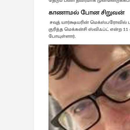
தேடும் பணி தீவிரமாக முன்னெடுக்கப்ப
காணாமல் போன சிறுவன்
சவுத் யார்க்ஷயரின் மெக்ஸ்பரோவில் 
குரித்த மெக்கன்சி ஸ்விஃப்ட் என்ற 
போயுள்ளார்.