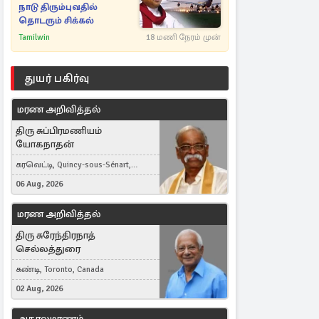
நாடு திரும்புவதில்
தொடரும் சிக்கல்
Tamilwin
18 மணி நேரம் முன்
துயர் பகிர்வு
மரண அறிவித்தல்
திரு சுப்பிரமணியம்
யோகநாதன்
கரவெட்டி, Quincy-sous-Sénart,
France
06 Aug, 2026
மரண அறிவித்தல்
திரு சுரேந்திரநாத்
செல்லத்துரை
கண்டி, Toronto, Canada
02 Aug, 2026
அகாலமரணம்