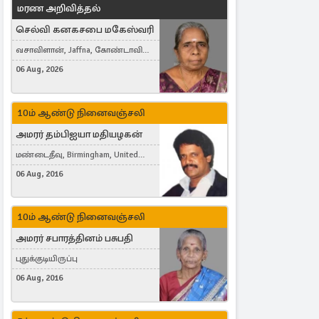
மரண அறிவித்தல்
செல்வி கனகசபை மகேஸ்வரி
வசாவிளான், Jaffna, கோண்டாவில்
கிழக்கு
06 Aug, 2026
10ம் ஆண்டு நினைவஞ்சலி
அமரர் தம்பிஐயா மதியழகன்
மண்டைதீவு, Birmingham, United
Kingdom
06 Aug, 2016
10ம் ஆண்டு நினைவஞ்சலி
அமரர் சபாரத்தினம் பசுபதி
புதுக்குடியிருப்பு
06 Aug, 2016