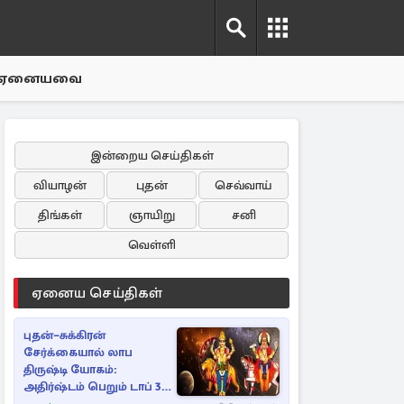
ஏனையவை
இன்றைய செய்திகள்
வியாழன்
புதன்
செவ்வாய்
திங்கள்
ஞாயிறு
சனி
வெள்ளி
ஏனைய செய்திகள்
புதன்–சுக்கிரன்
சேர்க்கையால் லாப
திருஷ்டி யோகம்:
அதிர்ஷ்டம் பெறும் டாப் 3