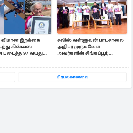
ம் விமான இறக்கை
சுவிஸ் வள்ளுவன் பாடசாலை
டந்து கின்னஸ்
அதிபர் முருகவேள்
 படைத்த 97 வயது
அவர்களின் சிங்கப்பூர்,
ி
மலேசியா மற்றும் தமிழ்நாடு
பயண அனுபவ தொகுப்பு
பிரபலமானவை