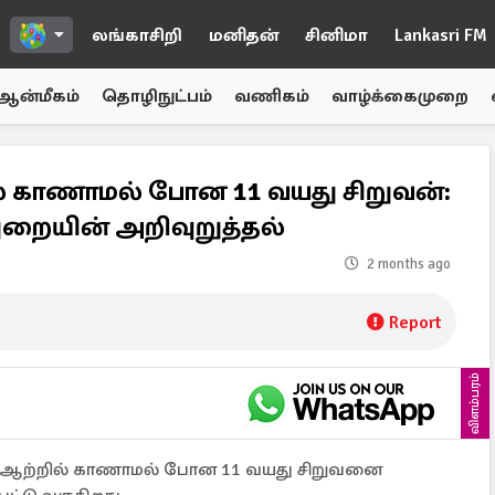
லங்காசிறி
மனிதன்
சினிமா
Lankasri FM
ஆன்மீகம்
தொழிநுட்பம்
வணிகம்
வாழ்க்கைமுறை
ல் காணாமல் போன 11 வயது சிறுவன்:
ுறையின் அறிவுறுத்தல்
2 months ago
Report
விளம்பரம்
ஷயர் ஆற்றில் காணாமல் போன 11 வயது சிறுவனை