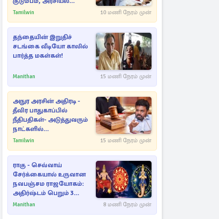
குடும்பம், அரசியல்
நட்புகள்
Tamilwin
10 மணி நேரம் முன்
தந்தையின் இறுதிச்
சடங்கை வீடியோ காலில்
பார்த்த மகள்கள்!
Manithan
15 மணி நேரம் முன்
அநுர அரசின் அதிரடி -
தீவிர பாதுகாப்பில்
நீதிபதிகள்- அடுத்துவரும்
நாட்களில்
அம்பலமாகவுள்ள ரகசியம்
Tamilwin
15 மணி நேரம் முன்
ராகு - செவ்வாய்
சேர்க்கையால் உருவான
நவபஞ்சம ராஜயோகம்:
அதிர்ஷ்டம் பெறும் 3
ராசிகள்!
Manithan
8 மணி நேரம் முன்