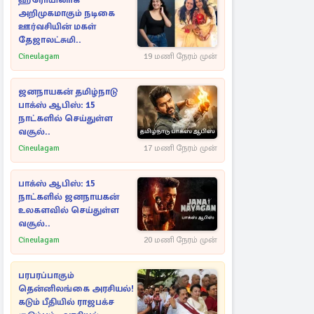
ஹீரோயினாக
அறிமுகமாகும் நடிகை
ஊர்வசியின் மகள்
தேஜாலட்சுமி..
Cineulagam
19 மணி நேரம் முன்
ஜனநாயகன் தமிழ்நாடு
பாக்ஸ் ஆபிஸ்: 15
நாட்களில் செய்துள்ள
வசூல்..
Cineulagam
17 மணி நேரம் முன்
பாக்ஸ் ஆபிஸ்: 15
நாட்களில் ஜனநாயகன்
உலகளவில் செய்துள்ள
வசூல்..
Cineulagam
20 மணி நேரம் முன்
பரபரப்பாகும்
தென்னிலங்கை அரசியல்!
கடும் பீதியில் ராஜபக்ச