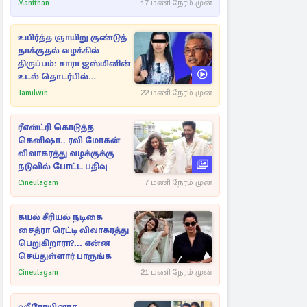
ராசிகள்!
Manithan
17 மணி நேரம் முன்
உயிர்த்த ஞாயிறு குண்டுத்
தாக்குதல் வழக்கில்
திருப்பம்: சாரா ஜஸ்மினின்
உடல் தொடர்பில்
நீதிமன்றத்தில் வெளியான
Tamilwin
22 மணி நேரம் முன்
அதிர்ச்சி தகவல்
ரீஎன்ட்ரி கொடுத்த
கெனிஷா.. ரவி மோகன்
விவாகரத்து வழக்குக்கு
நடுவில் போட்ட பதிவு
Cineulagam
7 மணி நேரம் முன்
கயல் சீரியல் நடிகை
சைத்ரா ரெட்டி விவாகரத்து
பெறுகிறாரா?... என்ன
செய்துள்ளார் பாருங்க
Cineulagam
21 மணி நேரம் முன்