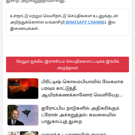
துறை அறிவுறுத்தியுள்ளது.
உள்நாட்டு மற்றும் வெளிநாட்டு செய்திகளை உடனுக்குடன்
அறிந்துக்கொள்ள லங்காசிறி
WHATSAPP CHANNE
L இல்
இணையுங்கள்.
மேலும் ஐக்கிய இராச்சியம் செய்திகளைப் படிக்க இங்கே
அழுத்தவும்
பிரிட்டிஷ் கொலம்பியாவில் வேகமாக
பரவும் காட்டுத்தீ:
ஆயிரக்கணக்கானோர் வெளியேற
உத்தரவு
ஐரோப்பிய நாடுகளில் அதிகரிக்கும்
ட்ரோன் அச்சுறுத்தல்: கவலையில்
பாதுகாப்புத் துறை
மறைந்த டயானாவின் வைரம்,