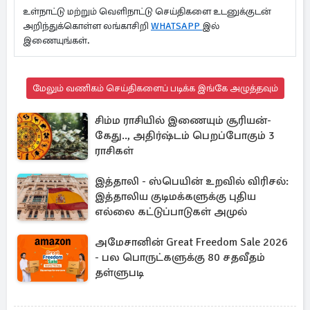
உள்நாட்டு மற்றும் வெளிநாட்டு செய்திகளை உடனுக்குடன்
அறிந்துக்கொள்ள லங்காசிறி
WHATSAPP
இல்
இணையுங்கள்.
மேலும் வணிகம் செய்திகளைப் படிக்க இங்கே அழுத்தவும்
சிம்ம ராசியில் இணையும் சூரியன்-
கேது.., அதிர்ஷ்டம் பெறப்போகும் 3
ராசிகள்
இத்தாலி - ஸ்பெயின் உறவில் விரிசல்:
இத்தாலிய குடிமக்களுக்கு புதிய
எல்லை கட்டுப்பாடுகள் அமுல்
அமேசானின் Great Freedom Sale 2026
- பல பொருட்களுக்கு 80 சதவீதம்
தள்ளுபடி