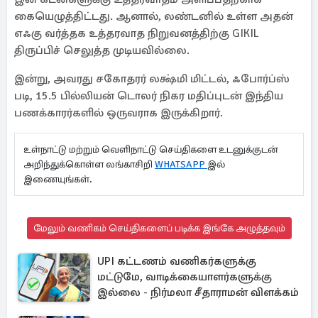
கையெழுத்திட்டது. ஆனால், லண்டனில் உள்ள அதன்
எஃகு வர்த்தக உத்தரவாத நிறுவனத்திற்கு GIKIL
திருப்பிச் செலுத்த முடியவில்லை.
இன்று, அவரது சகோதரர் லக்ஷ்மி மிட்டல், ஃபோர்ப்ஸ்
படி, 15.5 பில்லியன் டொலர் நிகர மதிப்புடன் இந்திய
பணக்காரர்களில் ஒருவராக இருக்கிறார்.
உள்நாட்டு மற்றும் வெளிநாட்டு செய்திகளை உடனுக்குடன்
அறிந்துக்கொள்ள லங்காசிறி
WHATSAPP
இல்
இணையுங்கள்.
மேலும் வணிகம் செய்திகளைப் படிக்க இங்கே அழுத்தவும்
UPI கட்டணம் வணிகர்களுக்கு
மட்டுமே, வாடிக்கையாளர்களுக்கு
இல்லை - நிர்மலா சீதாராமன் விளக்கம்