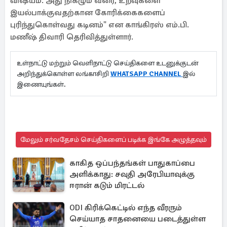
விஷயம். அது நிகழும் வரை, உறவுகளை
இயல்பாக்குவதற்கான கோரிக்கைகளைப்
புரிந்துகொள்வது கடினம்" என காங்கிரஸ் எம்.பி.
மணீஷ் திவாரி தெரிவித்துள்ளார்.
உள்நாட்டு மற்றும் வெளிநாட்டு செய்திகளை உடனுக்குடன்
அறிந்துக்கொள்ள லங்காசிறி
WHATSAPP CHANNEL
இல்
இணையுங்கள்.
மேலும் சர்வதேசம் செய்திகளைப் படிக்க இங்கே அழுத்தவும்
காகித ஒப்பந்தங்கள் பாதுகாப்பை
அளிக்காது: சவுதி அரேபியாவுக்கு
ஈரான் கடும் மிரட்டல்
ODI கிரிக்கெட்டில் எந்த வீரரும்
செய்யாத சாதனையை படைத்துள்ள