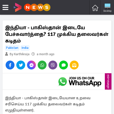
Desktop
இந்தியா - பாகிஸ்தான் இடையே
பேச்சுவார்த்தை? 117 முக்கிய தலைவர்கள்
கடிதம்
Pakistan
India
By Karthikraja
a month ago
விளம்பரம்
இந்தியா - பாகிஸ்தான் இடையேயான உறவை
சரிசெய்ய 117 முக்கிய தலைவர்கள் கடிதம்
எழுதியுள்ளனர்.