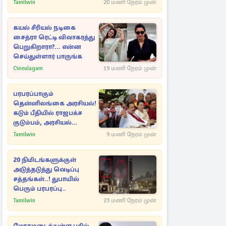
நீதிமன்றத்தில் வெளியான
Tamilwin
20 மணி நேரம் முன்
அதிர்ச்சி தகவல்
கயல் சீரியல் நடிகை
சைத்ரா ரெட்டி விவாகரத்து
பெறுகிறாரா?... என்ன
செய்துள்ளார் பாருங்க
Cineulagam
19 மணி நேரம் முன்
பரபரப்பாகும்
தென்னிலங்கை அரசியல்!
கடும் பீதியில் ராஜபக்ச
குடும்பம், அரசியல்
நட்புகள்
Tamilwin
9 மணி நேரம் முன்
20 நிமிடங்களுக்குள்
அடுத்தடுத்து வெடிப்பு
சத்தங்கள்..! துபாயில்
பெரும் பரபரப்பு..
Tamilwin
23 மணி நேரம் முன்