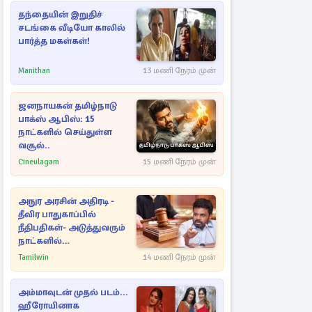
தந்தையின் இறுதிச்
சடங்கை வீடியோ காலில்
பார்த்த மகள்கள்!
Manithan
13 மணி நேரம் முன்
ஜனநாயகன் தமிழ்நாடு
பாக்ஸ் ஆபிஸ்: 15
நாட்களில் செய்துள்ள
வசூல்..
Cineulagam
15 மணி நேரம் முன்
அநுர அரசின் அதிரடி -
தீவிர பாதுகாப்பில்
நீதிபதிகள்- அடுத்துவரும்
நாட்களில்
அம்பலமாகவுள்ள ரகசியம்
Tamilwin
14 மணி நேரம் முன்
அம்மாவுடன் முதல் படம்...
ஹீரோயினாக