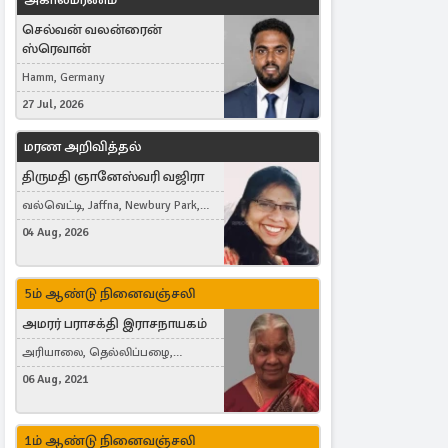
செல்வன் வலன்ரைன்
ஸ்ரெவான்
Hamm, Germany
27 Jul, 2026
மரண அறிவித்தல்
திருமதி ஞானேஸ்வரி வஜிரா
வல்வெட்டி, Jaffna, Newbury Park,
United Kingdom
04 Aug, 2026
5ம் ஆண்டு நினைவஞ்சலி
அமரர் பராசக்தி இராசநாயகம்
அரியாலை, தெல்லிப்பழை,
Montreal, Canada
06 Aug, 2021
1ம் ஆண்டு நினைவஞ்சலி