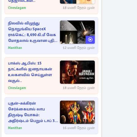
தேஜாலட்சுமி..
Cineulagam
18 மணி நேரம் முன்
நிலவில் விழுந்து
நொறுங்கிய SpaceX
ராக்கெட்: 8,690 கி.மீ வேக
மோதலால் உருவான புதிய
பள்ளம்!
Manithan
12 மணி நேரம் முன்
பாக்ஸ் ஆபிஸ்: 15
நாட்களில் ஜனநாயகன்
உலகளவில் செய்துள்ள
வசூல்..
Cineulagam
18 மணி நேரம் முன்
புதன்–சுக்கிரன்
சேர்க்கையால் லாப
திருஷ்டி யோகம்:
அதிர்ஷ்டம் பெறும் டாப் 3
ராசிகள்!
Manithan
16 மணி நேரம் முன்