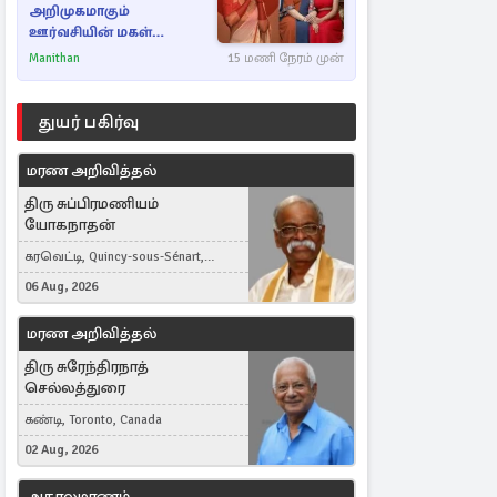
அறிமுகமாகும்
ஊர்வசியின் மகள்
தேஜலட்சுமி!
Manithan
15 மணி நேரம் முன்
துயர் பகிர்வு
மரண அறிவித்தல்
திரு சுப்பிரமணியம்
யோகநாதன்
கரவெட்டி, Quincy-sous-Sénart,
France
06 Aug, 2026
மரண அறிவித்தல்
திரு சுரேந்திரநாத்
செல்லத்துரை
கண்டி, Toronto, Canada
02 Aug, 2026
அகாலமரணம்