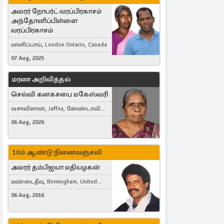
அமரர் றோபர்ட் வரப்பிரகாசம்
அந்தோனிப்பிள்ளை
வரப்பிரகாசம்
மானிப்பாய், London Ontario, Canada
07 Aug, 2025
மரண அறிவித்தல்
செல்வி கனகசபை மகேஸ்வரி
வசாவிளான், Jaffna, கோண்டாவில்
கிழக்கு
06 Aug, 2026
10ம் ஆண்டு நினைவஞ்சலி
அமரர் தம்பிஐயா மதியழகன்
மண்டைதீவு, Birmingham, United
Kingdom
06 Aug, 2016