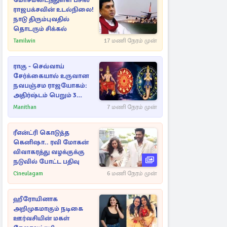
மோசமடைந்துள்ள பசில்
ராஜபக்சவின் உடல்நிலை!
நாடு திரும்புவதில்
தொடரும் சிக்கல்
Tamilwin
17 மணி நேரம் முன்
ராகு - செவ்வாய்
சேர்க்கையால் உருவான
நவபஞ்சம ராஜயோகம்:
அதிர்ஷ்டம் பெறும் 3
ராசிகள்!
Manithan
7 மணி நேரம் முன்
ரீஎன்ட்ரி கொடுத்த
கெனிஷா.. ரவி மோகன்
விவாகரத்து வழக்குக்கு
நடுவில் போட்ட பதிவு
Cineulagam
6 மணி நேரம் முன்
ஹீரோயினாக
அறிமுகமாகும் நடிகை
ஊர்வசியின் மகள்