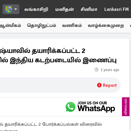
லங்காசிறி
மனிதன்
சினிமா
Lankasri FM
ஆன்மீகம்
தொழிநுட்பம்
வணிகம்
வாழ்க்கைமுறை
்யாவில் தயாரிக்கப்பட்ட 2
ைவில் இந்திய கடற்படையில் இணைப்பு
2 years ago
Report
விளம்பரம்
 தயாரிக்கப்பட்ட 2 போர்க்கப்பல்கள் விரைவில்