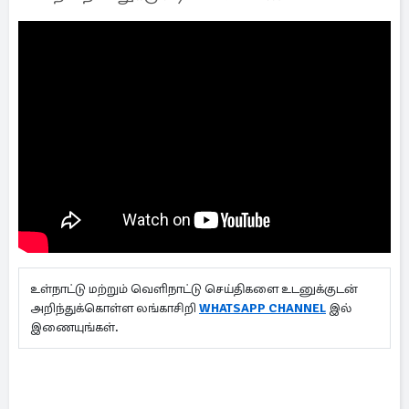
உள்நாட்டு மற்றும் வெளிநாட்டு செய்திகளை உடனுக்குடன்
அறிந்துக்கொள்ள லங்காசிறி
WHATSAPP CHANNEL
இல்
இணையுங்கள்.