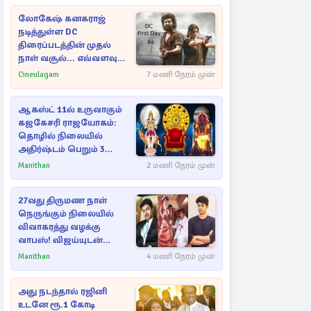
லோகேஷ் கனகராஜ்
நடித்துள்ள DC
திரைப்படத்தின் முதல்
நாள் வசூல்... எவ்வளவு
தெரியுமா?
Cineulagam
7 மணி நேரம் முன்
ஆகஸ்ட் 11ல் உருவாகும்
கஜகேசரி ராஜயோகம்:
தொழில் நிலையில்
அதிர்ஷ்டம் பெறும் 3
ராசிகள்!
Manithan
2 மணி நேரம் முன்
27வது திருமண நாள்
நெருங்கும் நிலையில்
விவாகரத்து வழக்கு
வாபஸ்! விஜய்யுடன்
மீண்டும் இணைவாரா?
Manithan
4 மணி நேரம் முன்
அது நடந்தால் ரஜினி
உடனே ரூ.1 கோடி