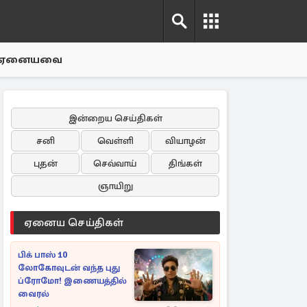
ஏனையவை
இன்றைய செய்திகள்
சனி
வெள்ளி
வியாழன்
புதன்
செவ்வாய்
திங்கள்
ஞாயிறு
ஏனைய செய்திகள்
பிக் பாஸ் 10
லோகோவுடன் வந்த புது
ப்ரோமோ! இணையத்தில்
வைரல்