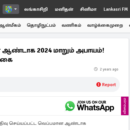
லங்காசிறி
மனிதன்
சினிமா
Lankasri FM
ஆன்மீகம்
தொழிநுட்பம்
வணிகம்
வாழ்க்கைமுறை
ஆண்டாக 2024 மாறும் அபாயம்!
க்கை
2 years ago
Report
விளம்பரம்
திவு செய்யப்பட்ட வெப்பமான ஆண்டாக