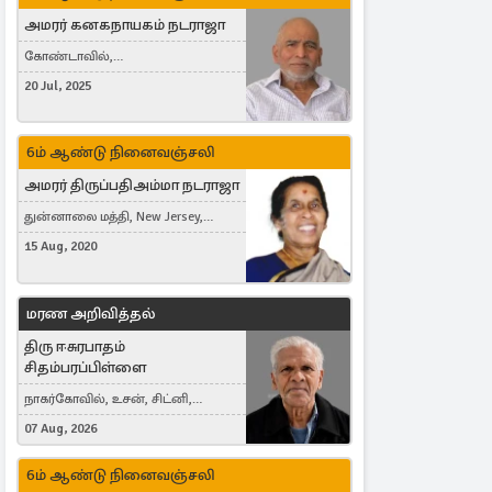
அமரர் கனகநாயகம் நடராஜா
கோண்டாவில்,
புன்னாலைக்கட்டுவன், சவுதி
20 Jul, 2025
அரேபியா, Saudi Arabia, ஜேர்மனி,
Germany, Brampton, Canada
6ம் ஆண்டு நினைவஞ்சலி
அமரர் திருப்பதிஅம்மா நடராஜா
துன்னாலை மத்தி, New Jersey,
United States, Toronto, Canada
15 Aug, 2020
மரண அறிவித்தல்
திரு ஈசுரபாதம்
சிதம்பரப்பிள்ளை
நாகர்கோவில், உசன், சிட்னி,
Australia
07 Aug, 2026
6ம் ஆண்டு நினைவஞ்சலி