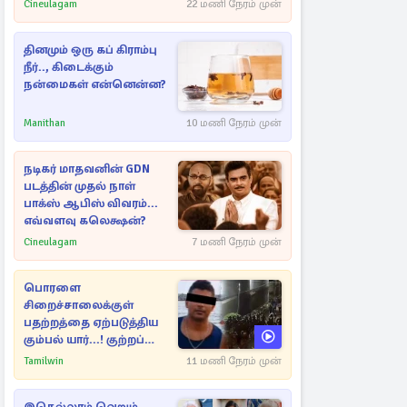
Cineulagam
22 மணி நேரம் முன்
தினமும் ஒரு கப் கிராம்பு
நீர்.., கிடைக்கும்
நன்மைகள் என்னென்ன?
Manithan
10 மணி நேரம் முன்
நடிகர் மாதவனின் GDN
படத்தின் முதல் நாள்
பாக்ஸ் ஆபிஸ் விவரம்...
எவ்வளவு கலெக்ஷன்?
Cineulagam
7 மணி நேரம் முன்
பொரளை
சிறைச்சாலைக்குள்
பதற்றத்தை ஏற்படுத்திய
கும்பல் யார்...! குற்றப்
பின்னணி தொடர்பில்
Tamilwin
11 மணி நேரம் முன்
அதிர்ச்சித் தகவல்கள்