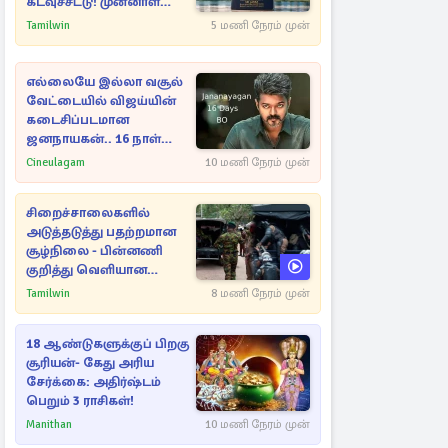
கடவுச்சீட்டு! முன்னாள்
எம்.பிக்கு
Tamilwin
5 மணி நேரம் முன்
பிரித்தானியாவில் ஏற்பட்ட
சிக்கல்
எல்லையே இல்லா வசூல்
வேட்டையில் விஜய்யின்
கடைசிப்படமான
ஜனநாயகன்.. 16 நாள்
பாக்ஸ் ஆபிஸ்
Cineulagam
10 மணி நேரம் முன்
சிறைச்சாலைகளில்
அடுத்தடுத்து பதற்றமான
சூழ்நிலை - பின்னணி
குறித்து வெளியான
புலனாய்வு தகவல்
Tamilwin
8 மணி நேரம் முன்
18 ஆண்டுகளுக்குப் பிறகு
சூரியன்- கேது அரிய
சேர்க்கை: அதிர்ஷ்டம்
பெறும் 3 ராசிகள்!
Manithan
10 மணி நேரம் முன்