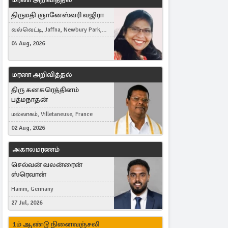
திருமதி ஞானேஸ்வரி வஜிரா
வல்வெட்டி, Jaffna, Newbury Park,
United Kingdom
04 Aug, 2026
மரண அறிவித்தல்
திரு கனகரெத்தினம்
பத்மநாதன்
மல்லாகம், Villetaneuse, France
02 Aug, 2026
அகாலமரணம்
செல்வன் வலன்ரைன்
ஸ்ரெவான்
Hamm, Germany
27 Jul, 2026
1ம் ஆண்டு நினைவஞ்சலி