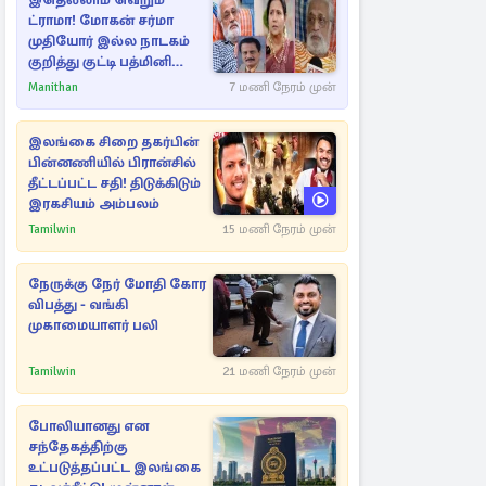
இதெல்லாம் வெறும்
ட்ராமா! மோகன் சர்மா
முதியோர் இல்ல நாடகம்
குறித்து குட்டி பத்மினி
பரபரப்பு பேட்டி
Manithan
7 மணி நேரம் முன்
இலங்கை சிறை தகர்பின்
பின்னணியில் பிரான்சில்
தீட்டப்பட்ட சதி! திடுக்கிடும்
இரகசியம் அம்பலம்
Tamilwin
15 மணி நேரம் முன்
நேருக்கு நேர் மோதி கோர
விபத்து - வங்கி
முகாமையாளர் பலி
Tamilwin
21 மணி நேரம் முன்
போலியானது என
சந்தேகத்திற்கு
உட்படுத்தப்பட்ட இலங்கை