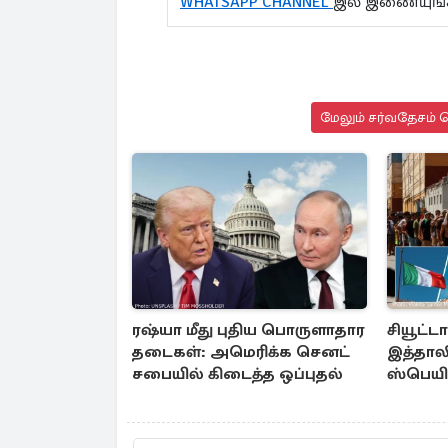
WHATSAPP CHANNEL
இல் இணையுங்
மேலும் சர்வதேசம் ச
ரஷ்யா மீது புதிய பொருளாதார
சியூட்ட
தடைகள்: அமெரிக்க செனட்
இத்தாலி
சபையில் கிடைத்த ஒப்புதல்
ஸ்பெயின
நடவடிக