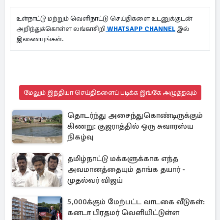
உள்நாட்டு மற்றும் வெளிநாட்டு செய்திகளை உடனுக்குடன்
அறிந்துக்கொள்ள லங்காசிறி
WHATSAPP CHANNEL
இல்
இணையுங்கள்.
மேலும் இந்தியா செய்திகளைப் படிக்க இங்கே அழுத்தவும்
தொடர்ந்து அசைந்துகொண்டிருக்கும்
கிணறு: குஜராத்தில் ஒரு சுவாரஸ்ய
நிகழ்வு
தமிழ்நாட்டு மக்களுக்காக எந்த
அவமானத்தையும் தாங்க தயார் -
முதல்வர் விஜய்
5,000க்கும் மேற்பட்ட வாடகை வீடுகள்:
கனடா பிரதமர் வெளியிட்டுள்ள