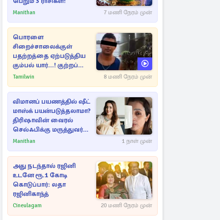
பெறும் 3 ராசிகள்!
Manithan
7 மணி நேரம் முன்
பொரளை
சிறைச்சாலைக்குள்
பதற்றத்தை ஏற்படுத்திய
கும்பல் யார்...! குற்றப்
பின்னணி தொடர்பில்
Tamilwin
8 மணி நேரம் முன்
அதிர்ச்சித் தகவல்கள்
விமானப் பயணத்தில் ஷீட்
மாஸ்க் பயன்படுத்தலாமா?
திரிஷாவின் வைரல்
செல்ஃபிக்கு மருத்துவர்
விளக்கம்
Manithan
1 நாள் முன்
அது நடந்தால் ரஜினி
உடனே ரூ.1 கோடி
கொடுப்பார்: லதா
ரஜினிகாந்த்
Cineulagam
20 மணி நேரம் முன்