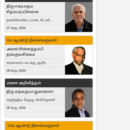
திரு ஈசுரபாதம்
சிதம்பரப்பிள்ளை
நாகர்கோவில், உசன், சிட்னி,
Australia
07 Aug, 2026
6ம் ஆண்டு நினைவஞ்சலி
அமரர் சின்னத்தம்பி
தர்மகுலசிங்கம்
கரணவாய் வடக்கு, சூரிச்,
Switzerland
08 Aug, 2020
மரண அறிவித்தல்
திரு கந்தையா துரைராசா
நெடுந்தீவு மேற்கு, கிளிநொச்சி
05 Aug, 2026
10ம் ஆண்டு நினைவஞ்சலி