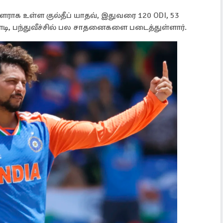
ளராக உள்ள குல்தீப் யாதவ், இதுவரை 120 ODI, 53
ாடி, பந்துவீச்சில் பல சாதனைகளை படைத்துள்ளார்.