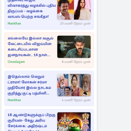
முதல்வர் விஜய்
விவாகரத்து வழக்கில் புதிய
திருப்பம் - வழக்கை
வாபஸ் பெற்ற சங்கீதா!
Manithan
23 மணி நேரம் முன்
எல்லையே இல்லா வசூல்
வேட்டையில் விஜய்யின்
கடைசிப்படமான
ஜனநாயகன்.. 16 நாள்
பாக்ஸ் ஆபிஸ்
Cineulagam
8 மணி நேரம் முன்
இதெல்லாம் வெறும்
ட்ராமா! மோகன் சர்மா
முதியோர் இல்ல நாடகம்
குறித்து குட்டி பத்மினி
பரபரப்பு பேட்டி
Manithan
4 மணி நேரம் முன்
18 ஆண்டுகளுக்குப் பிறகு
சூரியன்- கேது அரிய
சேர்க்கை: அதிர்ஷ்டம்