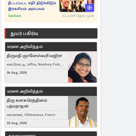
தீட்டப்பட்ட சதி! திடுக்கிடும்
இரகசியம் அம்பலம்
Tamilwin
12 மணி நேரம் முன்
துயர் பகிர்வு
மரண அறிவித்தல்
திருமதி ஞானேஸ்வரி வஜிரா
வல்வெட்டி, Jaffna, Newbury Park,
United Kingdom
04 Aug, 2026
மரண அறிவித்தல்
திரு கனகரெத்தினம்
பத்மநாதன்
மல்லாகம், Villetaneuse, France
02 Aug, 2026
அகாலமரணம்