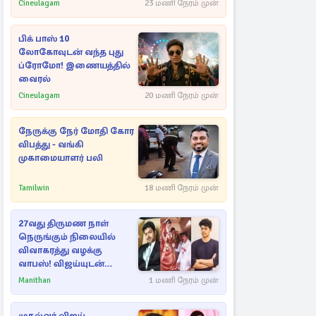
Cineulagam
23 மணி நேரம் முன்
பிக் பாஸ் 10
லோகோவுடன் வந்த புது
ப்ரோமோ! இணையத்தில்
வைரல்
Cineulagam
20 மணி நேரம் முன்
நேருக்கு நேர் மோதி கோர
விபத்து - வங்கி
முகாமையாளர் பலி
Tamilwin
18 மணி நேரம் முன்
27வது திருமண நாள்
நெருங்கும் நிலையில்
விவாகரத்து வழக்கு
வாபஸ்! விஜய்யுடன்
மீண்டும் இணைவாரா?
Manithan
1 மணி நேரம் முன்