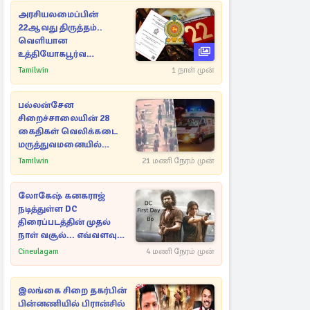
அரசியலமைப்பின்
22ஆவது திருத்தம்..
வெளியான
உத்தியோகபூர்வ
அறிவிப்பு!
Tamilwin
1 நாள் முன்
பல்லன்சேன
சிறைச்சாலையின் 28
கைதிகள் வெலிக்கடை
மருத்துவமனையில்
அனுமதி
Tamilwin
21 மணி நேரம் முன்
லோகேஷ் கனகராஜ்
நடித்துள்ள DC
திரைப்படத்தின் முதல்
நாள் வசூல்... எவ்வளவு
தெரியுமா?
Cineulagam
4 மணி நேரம் முன்
இலங்கை சிறை தகர்பின்
பின்னணியில் பிரான்சில்