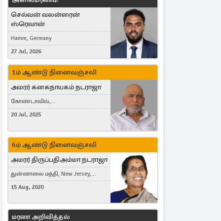
செல்வன் வலன்ரைன்
ஸ்ரெவான்
Hamm, Germany
27 Jul, 2026
1ம் ஆண்டு நினைவஞ்சலி
அமரர் கனகநாயகம் நடராஜா
கோண்டாவில்,
புன்னாலைக்கட்டுவன், சவுதி
20 Jul, 2025
அரேபியா, Saudi Arabia, ஜேர்மனி,
Germany, Brampton, Canada
6ம் ஆண்டு நினைவஞ்சலி
அமரர் திருப்பதிஅம்மா நடராஜா
துன்னாலை மத்தி, New Jersey,
United States, Toronto, Canada
15 Aug, 2020
மரண அறிவித்தல்