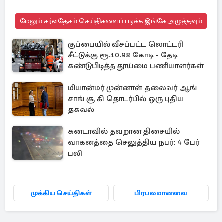
மேலும் சர்வதேசம் செய்திகளைப் படிக்க இங்கே அழுத்தவும்
குப்பையில் வீசப்பட்ட லொட்டரி
சீட்டுக்கு ரூ.10.98 கோடி - தேடி
கண்டுபிடித்த தூய்மை பணியாளர்கள்
மியான்மர் முன்னாள் தலைவர் ஆங்
சாங் சூ கி தொடர்பில் ஒரு புதிய
தகவல்
கனடாவில் தவறான திசையில்
வாகனத்தை செலுத்திய நபர்: 4 பேர்
பலி
முக்கிய செய்திகள்
பிரபலமானவை