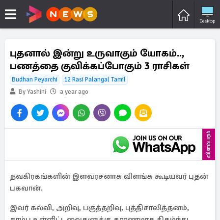
Desktop
புதனால் இன்று உருவாகும் யோகம்..,
பணத்தை குவிக்கப்போகும் 3 ராசிகள்
Budhan Peyarchi
12 Rasi Palangal Tamil
By Yashini
a year ago
விளம்பரம்
நவகிரகங்களின் இளவரசனாக விளங்க கூடியவர் புதன்
பகவான்.
இவர் கல்வி, அறிவு, பகுத்தறிவு, புத்திசாலித்தனம்,
நரம்பு உள்ளிட்டவைகளுக்கு காரணமாக திகழ்ந்து