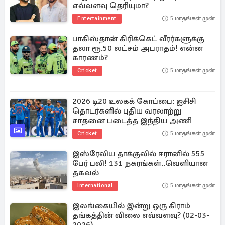
எவ்வளவு தெரியுமா?
Entertainment
5 மாதங்கள் முன்
பாகிஸ்தான் கிரிக்கெட் வீரர்களுக்கு
தலா ரூ.50 லட்சம் அபராதம்! என்ன
காரணம்?
Cricket
5 மாதங்கள் முன்
2026 டி20 உலகக் கோப்பை: ஐசிசி
தொடர்களில் புதிய வரலாற்று
சாதனை படைத்த இந்திய அணி
Cricket
5 மாதங்கள் முன்
இஸ்ரேலிய தாக்குலில் ஈரானில் 555
பேர் பலி! 131 நகரங்கள்..வெளியான
தகவல்
International
5 மாதங்கள் முன்
இலங்கையில் இன்று ஒரு கிராம்
தங்கத்தின் விலை எவ்வளவு? (02-03-