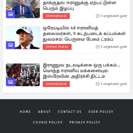
தாக்குதல்: ஈரானுக்கு ஏற்பட்டுள்ள
பெரும் இழப்பு
International
5 மாதங்கள் முன்
ஒரேயடியில் 48 ஈரானியத்
தலைவர்கள், 9 கடற்படைக் கப்பல்கள்
துவம்சம்: பெருமை பேசும் ட்ரம்ப்
United States
5 மாதங்கள் முன்
இராணுவ நடவடிக்கை ஒரு பக்கம்...
மொத்த ஈரானிய மக்களையும்:
இஸ்ரேலின் அதிர்ச்சி திட்டம்
International
5 மாதங்கள் முன்
HOME
ABOUT
CONTACT US
USER POLICY
COOKIE POLICY
PRIVACY POLICY