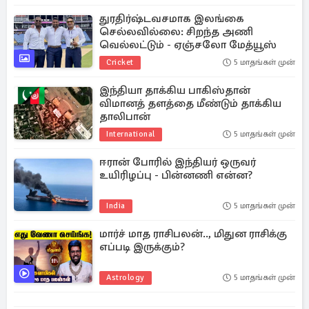
துரதிர்ஷ்டவசமாக இலங்கை
செல்லவில்லை: சிறந்த அணி
வெல்லட்டும் - ஏஞ்சலோ மேத்யூஸ்
Cricket
5 மாதங்கள் முன்
இந்தியா தாக்கிய பாகிஸ்தான்
விமானத் தளத்தை மீண்டும் தாக்கிய
தாலிபான்
International
5 மாதங்கள் முன்
ஈரான் போரில் இந்தியர் ஒருவர்
உயிரிழப்பு - பின்னணி என்ன?
India
5 மாதங்கள் முன்
மார்ச் மாத ராசிபலன்.., மிதுன ராசிக்கு
எப்படி இருக்கும்?
Astrology
5 மாதங்கள் முன்