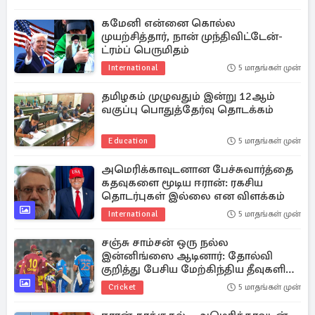
கமேனி என்னை கொல்ல
முயற்சித்தார், நான் முந்திவிட்டேன்-
ட்ரம்ப் பெருமிதம்
International
5 மாதங்கள் முன்
தமிழகம் முழுவதும் இன்று 12ஆம்
வகுப்பு பொதுத்தேர்வு தொடக்கம்
Education
5 மாதங்கள் முன்
அமெரிக்காவுடனான பேச்சுவார்த்தை
கதவுகளை மூடிய ஈரான்: ரகசிய
தொடர்புகள் இல்லை என விளக்கம்
International
5 மாதங்கள் முன்
சஞ்சு சாம்சன் ஒரு நல்ல
இன்னிங்ஸை ஆடினார்: தோல்வி
குறித்து பேசிய மேற்கிந்திய தீவுகளின்
கேப்டன்
Cricket
5 மாதங்கள் முன்