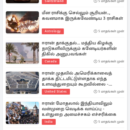
Switzerland
5 மாதங்கள் முன்
மீன ராசிக்கு செல்லும் சூரியன்..,
கவனமாக இருக்கவேண்டிய 3 ராசிகள்
Astrology
5 மாதங்கள் முன்
ஈரான் தாக்குதல்... மத்திய கிழக்கு
நாடுகளிலிருக்கும் கனேடியர்களின்
திகில் அனுபவங்கள்
Canada
5 மாதங்கள் முன்
ஈரான் முதலில் அமெரிக்காவைத்
தாக்க திட்டமிட்டுள்ளதாக எந்த
உளவுத்துறையும் கூறவில்லை -
பென்டகன்
United States
5 மாதங்கள் முன்
ஈரான் மோதலால் இந்தியாவிலும்
வன்முறை வெடிக்க வாய்ப்பு -
உள்துறை அமைச்சகம் எச்சரிக்கை
India
5 மாதங்கள் முன்