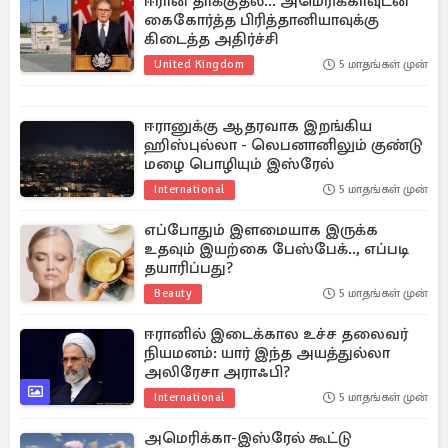
ஈரான் தாக்குதல்... அமெரிக்காவுடன்
கைகோர்த்த பிரித்தானியாவுக்கு
கிடைத்த அதிர்ச்சி
United Kingdom
5 மாதங்கள் முன்
ஈரானுக்கு ஆதரவாக இறங்கிய
ஹிஸ்புல்லா - லெபனானிலும் குண்டு
மழை பொழியும் இஸ்ரேல்
International
5 மாதங்கள் முன்
எப்போதும் இளமையாக இருக்க
உதவும் இயற்கை பேஸ்பேக்.., எப்படி
தயாரிப்பது?
Beauty
5 மாதங்கள் முன்
ஈரானில் இடைக்கால உச்ச தலைவர்
நியமனம்: யார் இந்த அயத்துல்லா
அலிரேசா அராஃபி?
International
5 மாதங்கள் முன்
அமெரிக்கா-இஸ்ரேல் கூட்டு