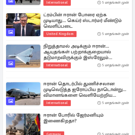
International
5 மாதங்கள் முன்
ட்ரம்பின் ஈரான் போரை ஏற்க
முடியாது... கெய்ர் ஸ்டார்மர் மீண்டும்
வெளிப்படை
United Kingdom
5 மாதங்கள் முன்
நிறுத்தாமல் அடிக்கும் ஈரான்...
ஆயுதங்கள் பற்றாக்குறையால்
தடுமாறவிருக்கும் இஸ்ரேலும்
அமெரிக்காவும்
International
5 மாதங்கள் முன்
ஈரான் தொடர்பில் துணிச்சலான
முடிவெடுத்த ஐரோப்பிய நாடொன்று...
விமானங்களை வெளியேற்றிய
அமெரிக்கா
International
5 மாதங்கள் முன்
ஈரான் போரில் ஜேர்மனியும்
இணைகிறதா?
Germany
5 மாதங்கள் முன்