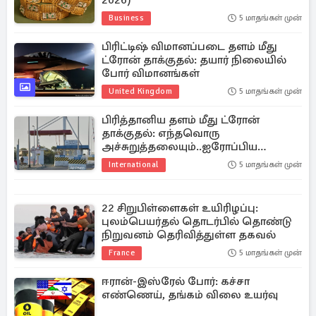
2026)
Business
5 மாதங்கள் முன்
பிரிட்டிஷ் விமானப்படை தளம் மீது
ட்ரோன் தாக்குதல்: தயார் நிலையில்
போர் விமானங்கள்
United Kingdom
5 மாதங்கள் முன்
பிரித்தானிய தளம் மீது ட்ரோன்
தாக்குதல்: எந்தவொரு
அச்சுறுத்தலையும்..ஐரோப்பிய
ஆணைய தலைவர்
International
5 மாதங்கள் முன்
22 சிறுபிள்ளைகள் உயிரிழப்பு:
புலம்பெயர்தல் தொடர்பில் தொண்டு
நிறுவனம் தெரிவித்துள்ள தகவல்
France
5 மாதங்கள் முன்
ஈரான்-இஸ்ரேல் போர்: கச்சா
எண்ணெய், தங்கம் விலை உயர்வு