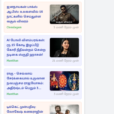
ஜனநாயகன் பாக்ஸ்
ஆபிஸ்: உலகளவில் 16
நாட்களில் செய்துள்ள
வசூல் விவரம்
Cineulagam
5 மணி நேரம் முன்
AI போலி விளம்பரங்கள்:
ரூ.15 கோடி இழப்பீடு
கோரி நீதிமன்றம் சென்ற
நடிகை ஸ்ருதி ஹாசன்!
Manithan
21 மணி நேரம் முன்
ராகு - செவ்வாய்
சேர்க்கையால் உருவான
நவபஞ்சம ராஜயோகம்:
அதிர்ஷ்டம் பெறும் 3
ராசிகள்!
Manithan
3 மணி நேரம் முன்
டிக்கெட் முன்பதிவு:
லோகேஷ் கனகராஜின்