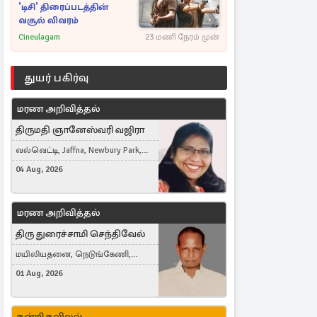
'டிசி' திரைப்படத்தின்
வசூல் விவரம்
Cineulagam
23 மணி நேரம் முன்
துயர் பகிர்வு
மரண அறிவித்தல்
திருமதி ஞானேஸ்வரி வஜிரா
வல்வெட்டி, Jaffna, Newbury Park,
United Kingdom
04 Aug, 2026
மரண அறிவித்தல்
திரு துரைச்சாமி செந்திவேல்
மயிலியதனை, நெடுங்கேணி,
கம்பர்மலை
01 Aug, 2026
நன்றி நவிலல்