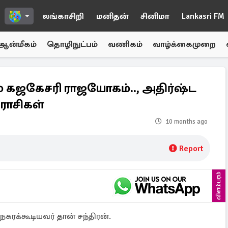
லங்காசிறி
மனிதன்
சினிமா
Lankasri FM
ஆன்மீகம்
தொழிநுட்பம்
வணிகம்
வாழ்க்கைமுறை
 கஜகேசரி ராஜயோகம்.., அதிர்ஷ்ட
ராசிகள்
10 months ago
Report
விளம்பரம்
கரக்கூடியவர் தான் சந்திரன்.