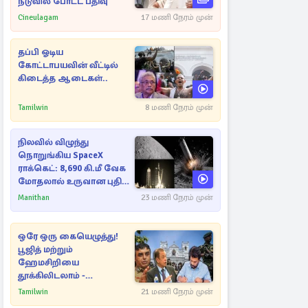
நடுவில் போட்ட பதிவு
Cineulagam
17 மணி நேரம் முன்
தப்பி ஓடிய
கோட்டாபயவின் வீட்டில்
கிடைத்த ஆடைகள்..
Tamilwin
8 மணி நேரம் முன்
நிலவில் விழுந்து
நொறுங்கிய SpaceX
ராக்கெட்: 8,690 கி.மீ வேக
மோதலால் உருவான புதிய
பள்ளம்!
Manithan
23 மணி நேரம் முன்
ஒரே ஒரு கையெழுத்து!
பூஜித் மற்றும்
ஹேமசிறியை
தூக்கிலிடலாம் -
அநுரவுக்குச் சென்ற
Tamilwin
21 மணி நேரம் முன்
அறிவுரை..