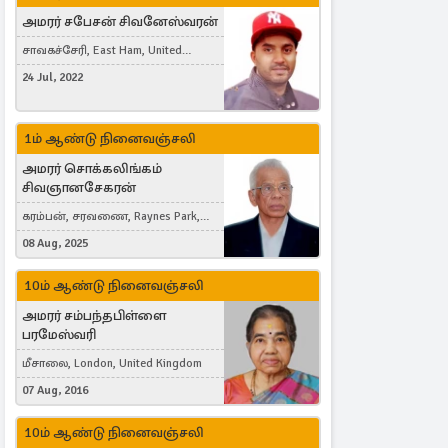
அமரர் சபேசன் சிவனேஸ்வரன்
சாவகச்சேரி, East Ham, United
Kingdom
24 Jul, 2022
1ம் ஆண்டு நினைவஞ்சலி
அமரர் சொக்கலிங்கம்
சிவஞானசேகரன்
கரம்பன், சரவணை, Raynes Park,
London, United Kingdom
08 Aug, 2025
10ம் ஆண்டு நினைவஞ்சலி
அமரர் சம்பந்தபிள்ளை
பரமேஸ்வரி
மீசாலை, London, United Kingdom
07 Aug, 2016
10ம் ஆண்டு நினைவஞ்சலி