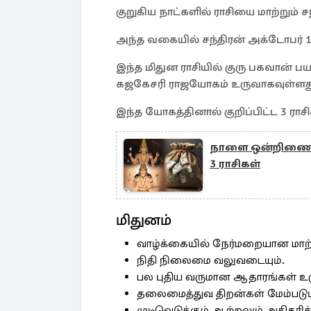
குறுகிய நாட்களில் ராசியை மாற்றும் ச
அந்த வகையில் சந்திரன் அக்டோபர் 12
இந்த மிதுன ராசியில் குரு பகவான் 
கஜகேசரி ராஜயோகம் உருவாகவுள்ளத
இந்த யோகத்தினால் குறிப்பிட்ட 3 ரா
நாளை ஒன்றிணையும
3 ராசிகள்
மிதுனம்
வாழ்க்கையில் நேர்மறையான மாற்ற
நிதி நிலைமை வலுவடையும்.
பல புதிய வருமான ஆதாரங்கள் உர
தலைமைத்துவ திறன்கள் மேம்படும
முடிவெடுக்கும் ஆற்றலும் அதிகரிக்