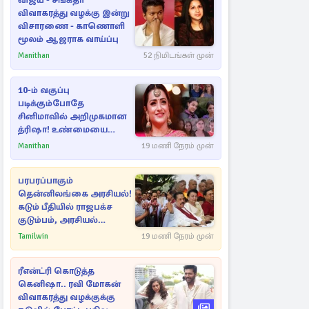
விஜய் - சங்கீதா
விவாகரத்து வழக்கு இன்று
விசாரணை - காணொளி
மூலம் ஆஜராக வாய்ப்பு
Manithan
52 நிமிடங்கள் முன்
10-ம் வகுப்பு
படிக்கும்போதே
சினிமாவில் அறிமுகமான
த்ரிஷா! உண்மையை
பகிர்ந்த இயக்குநர் பிரவீன்
Manithan
19 மணி நேரம் முன்
காந்தி
பரபரப்பாகும்
தென்னிலங்கை அரசியல்!
கடும் பீதியில் ராஜபக்ச
குடும்பம், அரசியல்
நட்புகள்
Tamilwin
19 மணி நேரம் முன்
ரீஎன்ட்ரி கொடுத்த
கெனிஷா.. ரவி மோகன்
விவாகரத்து வழக்குக்கு