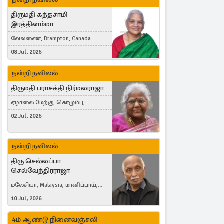
திருமதி கந்தசாமி
இரத்தினம்மா
வேலணை, Brampton, Canada
08 Jul, 2026
நன்றி நவிலல்
திருமதி பராசக்தி நிர்மலராஜா
ஏழாலை மேற்கு, கொழும்பு,
தங்காலை, London, United Kingdom
02 Jul, 2026
நன்றி நவிலல்
திரு செல்லப்பா
செல்வேந்திரராஜா
மலேசியா, Malaysia, மானிப்பாய்,
Duisburg, Germany, London, United
10 Jul, 2026
Kingdom
4ம் ஆண்டு நினைவஞ்சலி