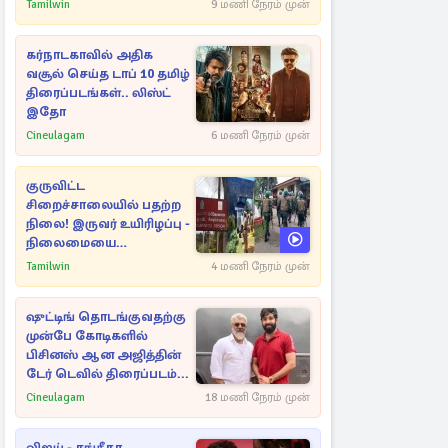
Tamilwin
9 மணி நேரம் முன்
கர்நாடகாவில் அதிக
வசூல் செய்த டாப் 10 தமிழ்
திரைப்படங்கள்.. லிஸ்ட்
இதோ
Cineulagam
6 மணி நேரம் முன்
குருவிட்ட
சிறைச்சாலையில் பதற்ற
நிலை! இருவர் உயிரிழப்பு -
நிலைமையை
கட்டுப்படுத்த பொலிஸார்
Tamilwin
4 மணி நேரம் முன்
கண்ணீர்புகை பிரயோகம்
ஷுட்டிங் தொடங்குவதற்கு
முன்பே கோடிகளில்
பிசினஸ் ஆன அஜித்தின்
டேர் டெவில் திரைப்படம்...
Cineulagam
18 மணி நேரம் முன்